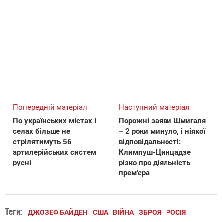
Попередній матеріал
Наступний матеріал
По українських містах і
Порожні заяви Шмигаля
селах більше не
– 2 роки минуло, і ніякої
стрілятимуть 56
відповідальності:
артилерійських систем
Климпуш-Цинцадзе
русні
різко про діяльність
прем'єра
Теги:
ДЖОЗЕФ БАЙДЕН
США
ВІЙНА
ЗБРОЯ
РОСІЯ