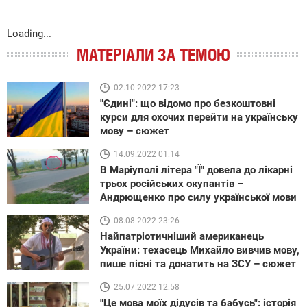
Loading...
МАТЕРІАЛИ ЗА ТЕМОЮ
02.10.2022 17:23
"Єдині": що відомо про безкоштовні
курси для охочих перейти на українську
мову – сюжет
14.09.2022 01:14
В Маріуполі літера "Ї" довела до лікарні
трьох російських окупантів –
Андрющенко про силу української мови
08.08.2022 23:26
Найпатріотичніший американець
України: техасець Михайло вивчив мову,
пише пісні та донатить на ЗСУ – сюжет
25.07.2022 12:58
"Це мова моїх дідусів та бабусь": історія