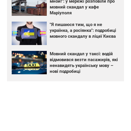
мной!": у мережі розповіли про
мовний скандал у кафе
Маріуполя
"Я пишаюся тим, що я не
українка, а росіянка": подробиці
мовного скандалу в ліцеї Києва
Мовний скандал у таксі: водій
відмовився везти пасажирів, які
ненавидять українську мову –
нові подробиці