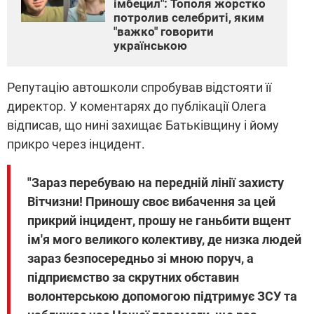
імбецил": Тополя жорстко
потролив селебриті, яким
"важко" говорити
українською
Репутацію автошколи спробував відстояти її
директор. У коментарях до публікації Олега
відписав, що нині захищає Батьківщину і йому
прикро через інцидент.
"Зараз перебуваю на передній лінії захисту
Вітчизни! Приношу своє вибачення за цей
прикрий інцидент, прошу не ганьбити вщент
ім'я мого великого колективу, де низка людей
зараз безпосередньо зі мною поруч, а
підприємство за скрутних обставин
волонтерською допомогою підтримує ЗСУ та