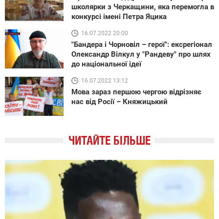
школярки з Черкащини, яка перемогла в
конкурсі імені Петра Яцика
16.07.2022 20:00
"Бандера і Чорновіл – герої": ексрегіонал
Олександр Вілкул у "Рандеву" про шлях
до національної ідеї
16.07.2022 13:12
Мова зараз першою чергою відрізняє
нас від Росії – Княжицький
ЧИТАЙТЕ БІЛЬШЕ