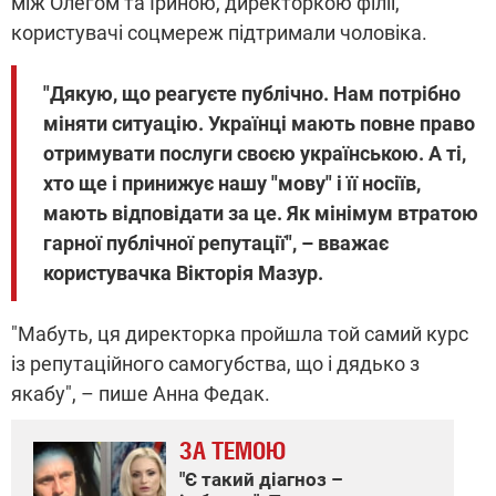
між Олегом та Іриною, директоркою філії,
користувачі соцмереж підтримали чоловіка.
"Дякую, що реагуєте публічно. Нам потрібно
міняти ситуацію. Українці мають повне право
отримувати послуги своєю українською. А ті,
хто ще і принижує нашу "мову" і її носіїв,
мають відповідати за це. Як мінімум втратою
гарної публічної репутації", – вважає
користувачка Вікторія Мазур.
"Мабуть, ця директорка пройшла той самий курс
із репутаційного самогубства, що і дядько з
якабу", – пише Анна Федак.
ЗА ТЕМОЮ
"Є такий діагноз –