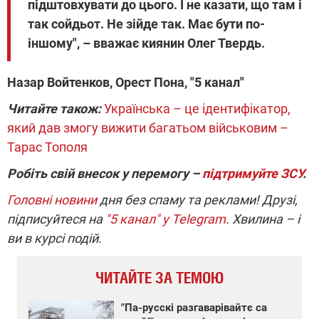
підштовхувати до цього. І не казати, що там і
так сойдьот. Не зійде так. Має бути по-
іншому", – вважає киянин Олег Твердь.
Назар Войтенков, Орест Пона, "5 канал"
Читайте також:
Українська – це ідентифікатор,
який дав змогу вижити багатьом військовим –
Тарас Тополя
Робіть свій внесок у перемогу –
підтримуйте ЗСУ
.
Головні новини
дня без спаму та реклами! Друзі,
підписуйтеся на
"5 канал" у Telegram
. Хвилина – і
ви в курсі подій.
ЧИТАЙТЕ ЗА ТЕМОЮ
"Па-русскі разгаварівайтє са