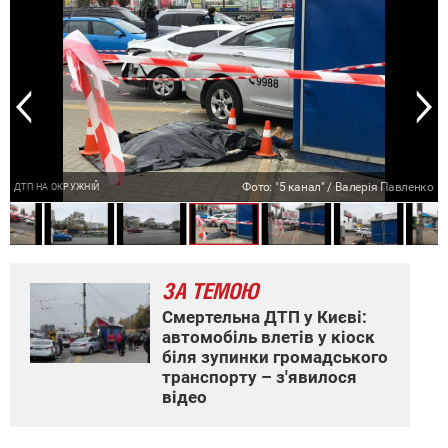
о
о
о
о
о
о
о
Фото: "5 канал" / Валерія Павленко
ДТП НА ОКРУЖНІЙ
ЗА ТЕМОЮ
Смертельна ДТП у Києві:
автомобіль влетів у кіоск
біля зупинки громадського
транспорту – з'явилося
відео