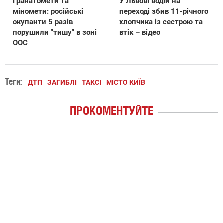
Гранатомети та
У Львові водій на
міномети: російські
переході збив 11-річного
окупанти 5 разів
хлопчика із сестрою та
порушили "тишу" в зоні
втік – відео
ООС
Теги:
ДТП
ЗАГИБЛІ
ТАКСІ
МІСТО КИЇВ
ПРОКОМЕНТУЙТЕ