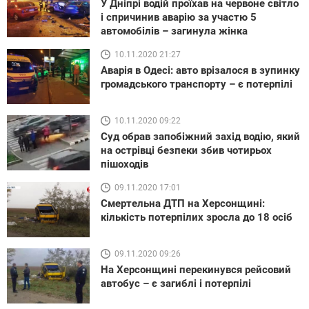
У Дніпрі водій проїхав на червоне світло
і спричинив аварію за участю 5
автомобілів – загинула жінка
10.11.2020 21:27
Аварія в Одесі: авто врізалося в зупинку
громадського транспорту – є потерпілі
10.11.2020 09:22
Суд обрав запобіжний захід водію, який
на острівці безпеки збив чотирьох
пішоходів
09.11.2020 17:01
Смертельна ДТП на Херсонщині:
кількість потерпілих зросла до 18 осіб
09.11.2020 09:26
На Херсонщині перекинувся рейсовий
автобус – є загиблі і потерпілі