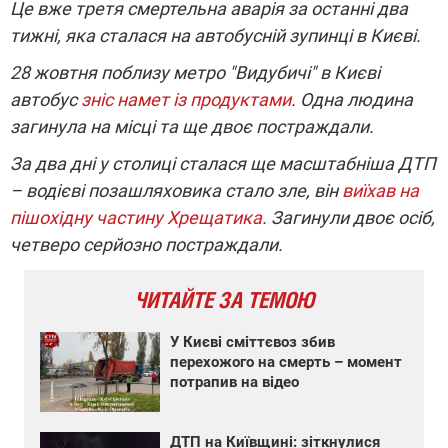
Це вже третя смертельна аварія за останні два
тижні, яка сталася на автобусній зупинці в Києві.
28 жовтня поблизу метро "Видубичі" в Києві
автобус
зніс намет із продуктами
. Одна людина
загинула на місці та ще двоє постраждали.
За два дні у столиці сталася ще масштабніша ДТП
– водієві позашляховика стало зле, він
виїхав на
пішохідну частину Хрещатика
. Загинули двоє осіб,
четверо серйозно постраждали.
ЧИТАЙТЕ ЗА ТЕМОЮ
У Києві сміттєвоз збив
перехожого на смерть – момент
потрапив на відео
ДТП на Київщині: зіткнулися