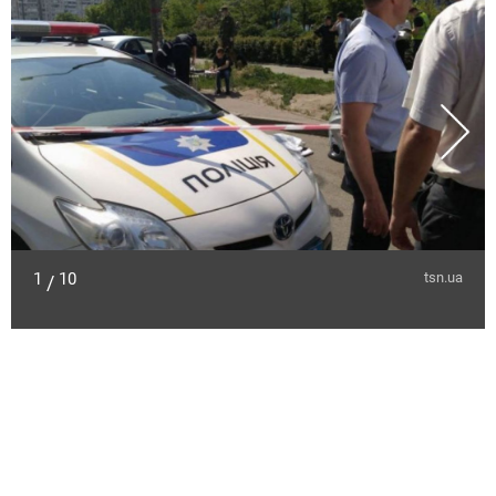
1
10
tsn.ua
/