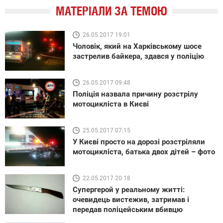
МАТЕРІАЛИ ЗА ТЕМОЮ
26.05.2017 19:01
Чоловік, який на Харківському шосе
застрелив байкера, здався у поліцію
26.05.2017 09:48
Поліція назвала причину розстрілу
мотоцикліста в Києві
25.05.2017 07:15
У Києві просто на дорозі розстріляли
мотоцикліста, батька двох дітей – фото
22.05.2017 20:18
Супергерой у реальному житті:
очевидець вистежив, затримав і
передав поліцейським вбивцю