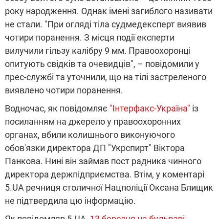
року народження. Однак імені загиблого називати
не стали. "При огляді тіла судмедексперт виявив
чотири поранення. З місця події експерти
вилучили гільзу калібру 9 мм. Правоохоронці
опитують свідків та очевидців", – повідомили у
прес-службі та уточнили, що на тілі застреленого
виявлено чотири поранення.
Водночас, як повідомляє
"Інтерфакс-Україна"
із
посиланням на джерело у правоохоронних
органах, вбили колишнього виконуючого
обов'язки директора ДП "Укрспирт" Віктора
Панкова. Нині він займав пост радника чинного
директора держпідприємства. Втім, у коментарі
5.UA речниця столичної Нацполіції Оксана Блищик
не підтвердила цю інформацію.
Як повідомляв 5.UA,
13 березня на бульварі