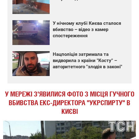
У нічному клубі Києва сталося
вбивство – відео з камер
спостереження
Нацполіція затримала та
видворила з країни "Косту" –
авторитетного "злодія в законі"
У МЕРЕЖІ З'ЯВИЛИСЯ ФОТО З МІСЦЯ ГУЧНОГО
ВБИВСТВА ЕКС-ДИРЕКТОРА "УКРСПИРТУ" В
КИЄВІ