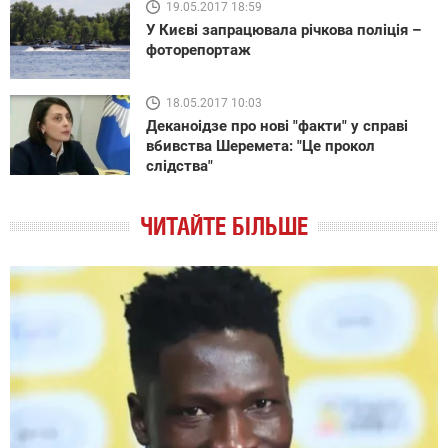
19.05.2017 18:59
У Києві запрацювала річкова поліція –
фоторепортаж
18.05.2017 10:03
Деканоідзе про нові "факти" у справі
вбивства Шеремета: "Це прокол
слідства"
ЧИТАЙТЕ БІЛЬШЕ