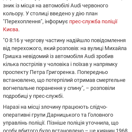
зник із місця на автомобілі Audi червоного
кольору. У столиці введено у дію план
"Перехоплення", інформує
прес-служба поліції
Києва
.
"О 8:16 у чергову частину надійшло повідомлення
від перехожого, який розповів: на вулиці Михайла
Гришка невідомий із автомобіля Audi зробив
кілька пострілів у чоловіка і поїхав у напрямку
проспекту Петра Григоренка. Попередньо
встановлено, що потерпілий отримав смертельне
вогнепальне поранення у спину", – розповіли
подробиці у прес-службі.
Наразі на місці злочину працюють слідчо-
оперативні групи Дарницького та Головного
управлінь поліції. Пізніше поліція уточнила, що
особу вбитого було встановлено – це киянин 1968