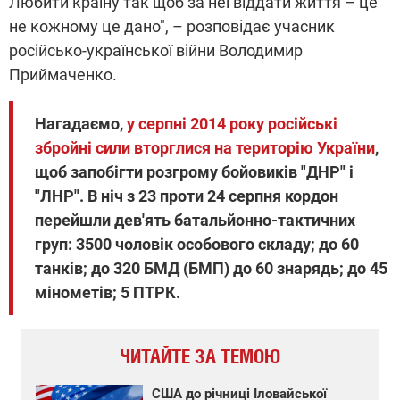
Любити країну так щоб за неї віддати життя – це
не кожному це дано", – розповідає учасник
російсько-української війни Володимир
Приймаченко.
Нагадаємо,
у серпні 2014 року російські
збройні сили вторглися на територію України
,
щоб запобігти розгрому бойовиків "ДНР" і
"ЛНР". В ніч з 23 проти 24 серпня кордон
перейшли дев'ять батальйонно-тактичних
груп: 3500 чоловік особового складу; до 60
танків; до 320 БМД (БМП) до 60 знарядь; до 45
мінометів; 5 ПТРК.
ЧИТАЙТЕ ЗА ТЕМОЮ
США до річниці Іловайської