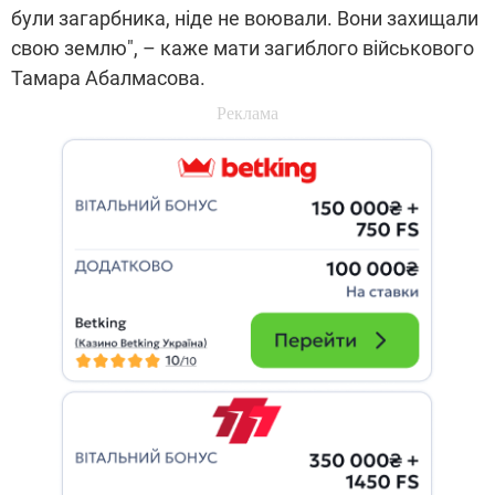
були загарбника, ніде не воювали. Вони захищали
свою землю", – каже мати загиблого військового
Тамара Абалмасова.