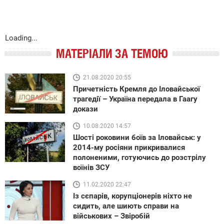
Loading...
МАТЕРІАЛИ ЗА ТЕМОЮ
21.08.2020 20:55
Причетність Кремля до Іловайської
трагедії – Україна передала в Гаагу
докази
10.08.2020 14:57
Шості роковини боїв за Іловайськ: у
2014-му росіяни прикривалися
полоненими, готуючись до розстрілу
воїнів ЗСУ
11.02.2020 22:47
Із сєпарів, корупціонерів ніхто не
сидить, але шиють справи на
військових – Звіробій