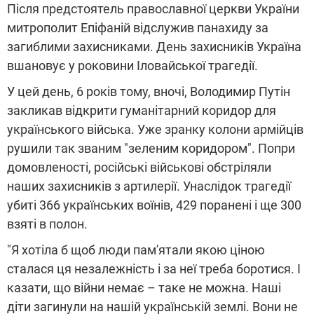
Після предстоятель православної церкви України
митрополит Епіфаній відслужив панахиду за
загиблими захисниками. День захисників Україна
вшановує у роковини Іловайської трагедії.
У цей день, 6 років тому, вночі, Володимир Путін
закликав відкрити гуманітарний коридор для
українського війська. Уже зранку колони армійців
рушили так званим "зеленим коридором". Попри
домовленості, російські військові обстріляли
наших захисників з артилерії. Унаслідок трагедії
убиті 366 українських воїнів, 429 поранені і ще 300
взяті в полон.
"Я хотіла б щоб люди пам'ятали якою ціною
сталася ця незалежність і за неї треба боротися. І
казати, що війни немає – таке не можна. Наші
діти загинули на нашій українській землі. Вони не