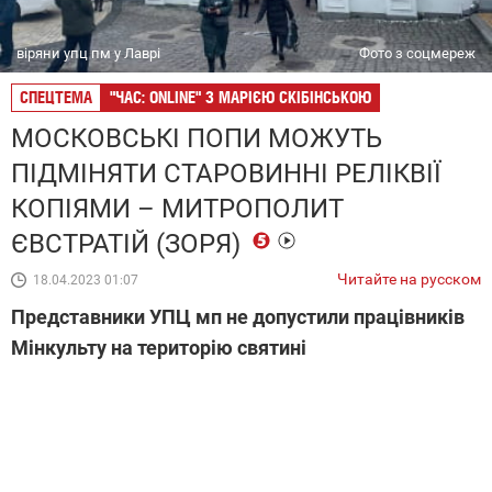
віряни упц пм у Лаврі
Фото з соцмереж
СПЕЦТЕМА
"ЧАС: ONLINE" З МАРІЄЮ СКІБІНСЬКОЮ
МОСКОВСЬКІ ПОПИ МОЖУТЬ
ПІДМІНЯТИ СТАРОВИННІ РЕЛІКВІЇ
КОПІЯМИ – МИТРОПОЛИТ
ЄВСТРАТІЙ (ЗОРЯ)
Читайте на русском
18.04.2023 01:07
Представники УПЦ мп не допустили працівників
Мінкульту на територію святині