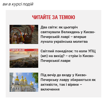
ви в курсі подій
ЧИТАЙТЕ ЗА ТЕМОЮ
Два світи: як цьогоріч
святкували Великдень у Києво-
Печерській лаврі – вперше
лунала українська молитва
Світлий понеділок: то коли УПЦ
(мп) на вихід? – стрім із Києво-
Печерської лаври
Під вечір до входу у Києво-
Печерську лавру збираються як
активісти, так і віряни –
включення