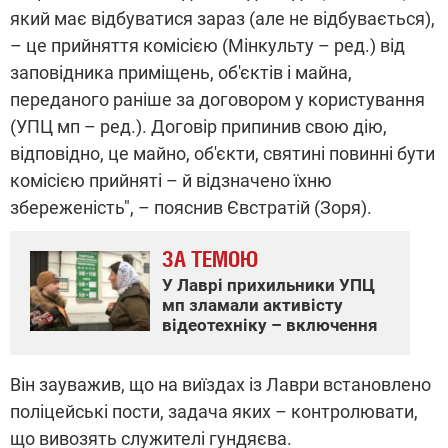
який має відбуватися зараз (але не відбувається),
– це прийняття комісією (Мінкульту – ред.) від
заповідника приміщень, об'єктів і майна,
переданого раніше за договором у користування
(УПЦ мп – ред.). Договір припинив свою дію,
відповідно, це майно, об'єкти, святині повинні бути
комісією прийняті – й відзначено їхню
збереженість", – пояснив Євстратій (Зоря).
ЗА ТЕМОЮ
У Лаврі прихильники УПЦ
мп зламали активісту
відеотехніку – включення
Він зауважив, що на виїздах із Лаври встановлено
поліцейські пости, задача яких – контролювати,
що вивозять служителі гундяєва.