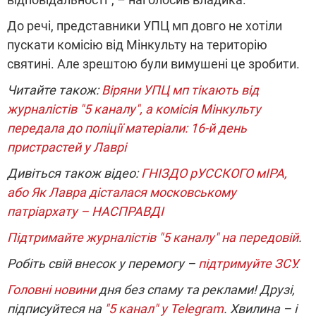
До речі, представники УПЦ мп довго не хотіли
пускати комісію від Мінкульту на територію
святині. Але зрештою були вимушені це зробити.
Читайте також:
Віряни УПЦ мп тікають від
журналістів "5 каналу", а комісія Мінкульту
передала до поліції матеріали: 16-й день
пристрастей у Лаврі
Дивіться також відео:
ГНІЗДО рУССКОГО мІРА,
або Як Лавра дісталася московському
патріархату – НАСПРАВДІ
Підтримайте журналістів "5 каналу" на передовій
.
Робіть свій внесок у перемогу –
підтримуйте ЗСУ
.
Головні новини
дня без спаму та реклами! Друзі,
підписуйтеся на
"5 канал" у Telegram
. Хвилина – і