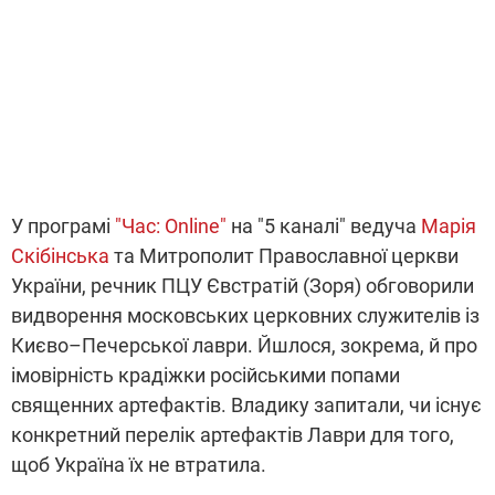
У програмі
"Час: Online"
на "5 каналі" ведуча
Марія
Скібінська
та Митрополит Православної церкви
України, речник ПЦУ Євстратій (Зоря) обговорили
видворення московських церковних служителів із
Києво–Печерської лаври. Йшлося, зокрема, й про
імовірність крадіжки російськими попами
священних артефактів. Владику запитали, чи існує
конкретний перелік артефактів Лаври для того,
щоб Україна їх не втратила.