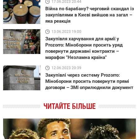
17.06.2023 20:44
Війна по барабану? черговий скандал із
закупівлями в Києві вийшов на загал –
яка реакція
13.06.2023 19:00
Закупівля харчування для армії у
Prozorro: Міноборони просить уряд
повернути державні контракти –
марафон "Незламна країна"
12.06.2023 20:39
Закупівлі через систему Prozorro:
Міноборони просить повернути прямі
договори – ЗМІ оприлюднили документ
ЧИТАЙТЕ БІЛЬШЕ