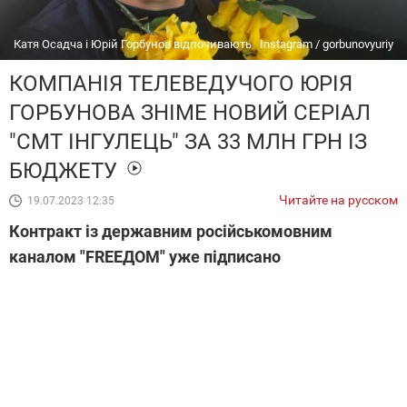
Катя Осадча і Юрій Горбунов відпочивають
Instagram / gorbunovyuriy
КОМПАНІЯ ТЕЛЕВЕДУЧОГО ЮРІЯ
ГОРБУНОВА ЗНІМЕ НОВИЙ СЕРІАЛ
"СМТ ІНГУЛЕЦЬ" ЗА 33 МЛН ГРН ІЗ
БЮДЖЕТУ
Читайте на русском
19.07.2023 12:35
Контракт із державним російськомовним
каналом "FREEДОМ" уже підписано