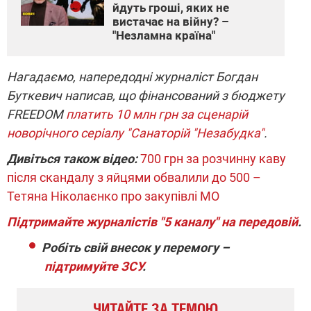
йдуть гроші, яких не
вистачає на війну? –
"Незламна країна"
Нагадаємо, напередодні журналіст Богдан
Буткевич написав, що фінансований з бюджету
FREEDOM
платить 10 млн грн за сценарій
новорічного серіалу "Санаторій "Незабудка"
.
Дивіться також відео:
700 грн за розчинну каву
після скандалу з яйцями обвалили до 500 –
Тетяна Ніколаєнко про закупівлі МО
Підтримайте журналістів "5 каналу" на передовій
.
Робіть свій внесок у перемогу –
підтримуйте ЗСУ
.
ЧИТАЙТЕ ЗА ТЕМОЮ