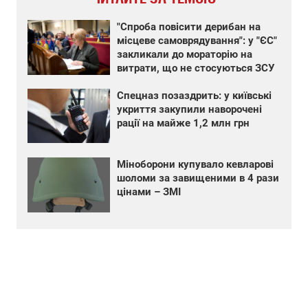
"Спроба повісити дерибан на
місцеве самоврядування": у "ЄС"
закликали до мораторію на
витрати, що не стосуються ЗСУ
Спецназ позаздрить: у київські
укриття закупили наворочені
рації на майже 1,2 млн грн
Міноборони купувало кевларові
шоломи за завищеними в 4 рази
цінами – ЗМІ