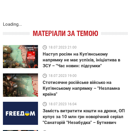
Loading...
МАТЕРІАЛИ ЗА ТЕМОЮ
18.07.2023 21:00
Наступ росіян на Куп'янському
напрямку не має успіхів, ініціатива в
ЗСУ – "Час новин: підсумки"
18.07.2023 19:00
Стотисячне російське військо на
Куп'янському напрямку – "Незламна
країна"
18.07.2023 16:04
Замість витратити кошти на дрони, ОП
купує за 10 млн грн новорічний серіал
"Санаторій "Незабудка" – Буткевич