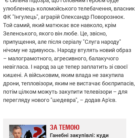
"Є сильна підозра, що головним героєм буде
улюбленець коломойського телебачення, власник
ФК "Інгулець", аграрій Олександр Поворознюк.
Той самий, який матюкає все навколо, крім
Зеленського, якого він любе. Це, звісно,
припущення, але після серіалу "Слуга народу"
нічому не здивуюсь. Народу втулять новий образ
– малограмотного, агресивного, балакучого
невігласа. І народ за це тепер заплатить зі своєї
кишені. А військовим, яким влада не закупила
дрони, тепловізори, яким не вистачає боєприпасів,
потім цілком можуть закупити телевізори – для
перегляду нового "шедевра", – додав Ар'єв.
ЗА ТЕМОЮ
Ганебні закупівлі: куди