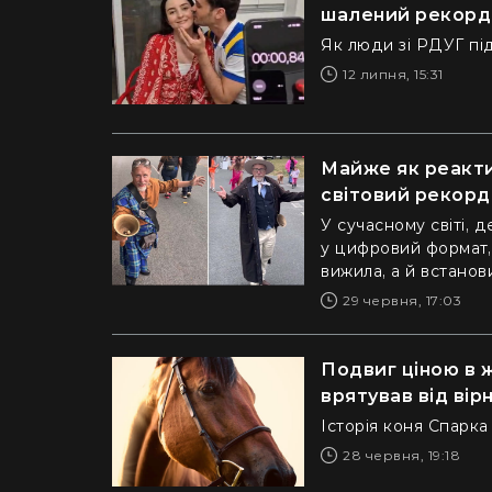
шалений рекорд 
Як люди зі РДУГ пі
12 липня, 15:31
Майже як реакти
світовий рекорд 
У сучасному світі, 
у цифровий формат,
вижила, а й встано
29 червня, 17:03
Подвиг ціною в 
врятував від вір
Історія коня Спарк
28 червня, 19:18