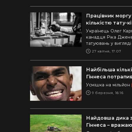
Працівник моргу
кількістю тату-к
Українець Олег Кар
канадця Ріка Дженес
татуювань у вигляді
27 квітня, 17:07
Найбільша кількіс
Гіннеса потрапи
Усмішка на мільйон
9 березня, 16:16
Найдовша дика зм
Гіннеса – вража