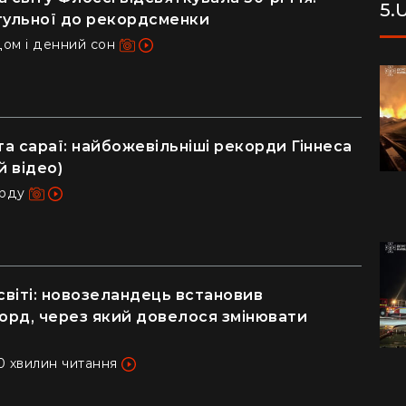
5.
тульної до рекордсменки
дом і денний сон
та сараї: найбожевільніші рекорди Гіннеса
й відео)
орду
світі: новозеландець встановив
рд, через який довелося змінювати
20 хвилин читання