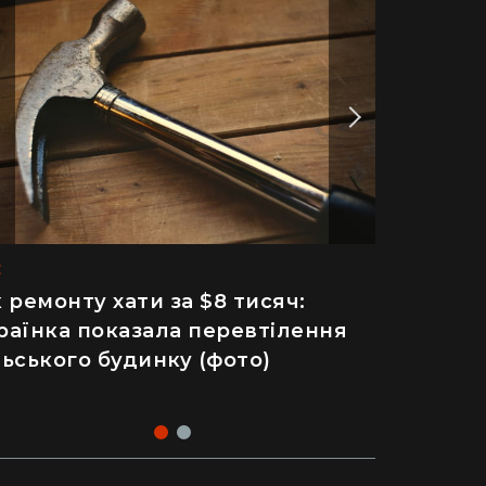
E
INFO
к ремонту хати за $8 тисяч:
йже 2 тисячі отруєнь через
раїнка показала перевтілення
лат – як відвідування
льського будинку (фото)
пулярного ресторану призвело
 госпіталізації