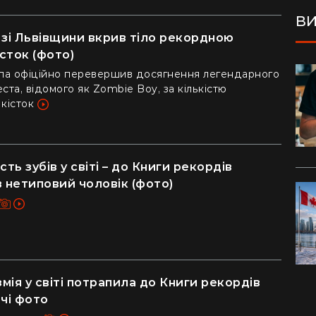
ВИ
 зі Львівщини вкрив тіло рекордною
істок (фото)
па офіційно перевершив досягнення легендарного
та, відомого як Zombie Boy, за кількістю
 кісток
ть зубів у світі – до Книги рекордів
в нетиповий чоловік (фото)
ія у світі потрапила до Книги рекордів
ючі фото