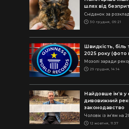
шлях від безпри
Сніданок за розкла
30 грудня, 09:21
Швидкість, біль 
2025 року (фото 
Мозолі заради рек
29 грудня, 14:14
Найдовше ім’я у 
дивовижний реко
законодавство
Чоловік із ім’ям на 
12 жовтня, 11:37