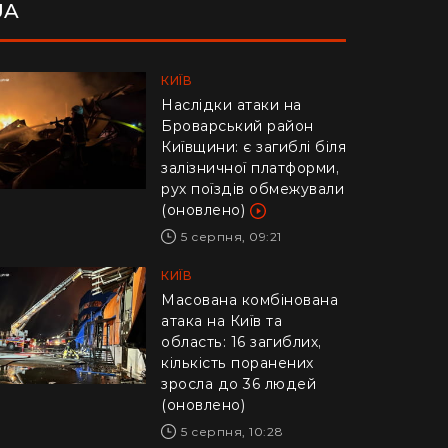
UA
КИЇВ
Наслідки атаки на
Броварський район
Київщини: є загиблі біля
залізничної платформи,
рух поїздів обмежували
(оновлено)
5 серпня, 09:21
КИЇВ
Масована комбінована
атака на Київ та
область: 16 загиблих,
кількість поранених
зросла до 36 людей
(оновлено)
5 серпня, 10:28