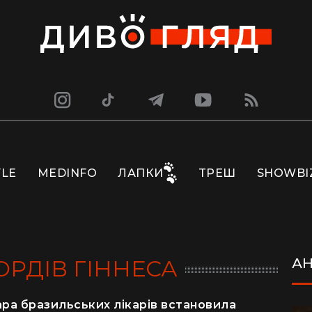
YLE
MEDINFO
ЛАПКИ
ТРЕШ
SHOWBI
ОРДІВ ГІННЕСА
А
пара бразильських лікарів встановила