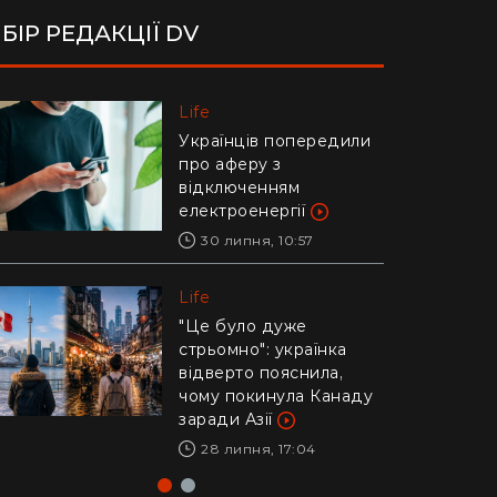
БІР РЕДАКЦІЇ DV
Life
Life
Українців попередили
Ледь втримали на
про аферу з
руках: у Дніпрі рибалки
відключенням
витягли з річки
електроенергії
гігантського коропа
(відео)
30 липня, 10:57
28 липня, 17:47
Life
Life
"Це було дуже
стрьомно": українка
Драматичне відео із
відверто пояснила,
Каліфорнії: 16-річний
чому покинула Канаду
ризикнув життям
заради Азії
заради дитини –
реакція Трампа
28 липня, 17:04
29 липня, 10:04