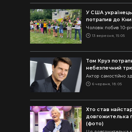
У США українець
потрапив до Книг
Чоловік побив 10-р
13 вересня, 15:05
Том Круз потрапи
небезпечний трю
Актор самостійно зд
6 червня, 18:05
Хто став найстар
довгожителька п
(фото)
Ця довгожителька ма