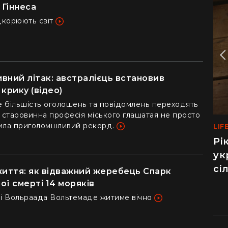
Гіннеса
дкорюють світ
вний літак: австралієць встановив
крику (відео)
де більшість оголошень та повідомлень переходять
 старовинна професія міського глашатая не просто
вила приголомшливий рекорд.
LIF
MED
Рі
Ма
ук
са
сі
по
життя: як відважний жеребець Спарк
до
ної смерті 14 моряків
а і Вольраада Вольтемаде житиме вічно