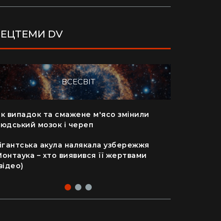
ЕЦТЕМИ DV
ВСЕСВІТ
к випадок та смажене м'ясо змінили
"Я відчув
юдський мозок і череп
сотнями т
(відео)
ігантська акула налякала узбережжя
онтаука – хто виявився її жертвами
Життя на 
відео)
коштує ку