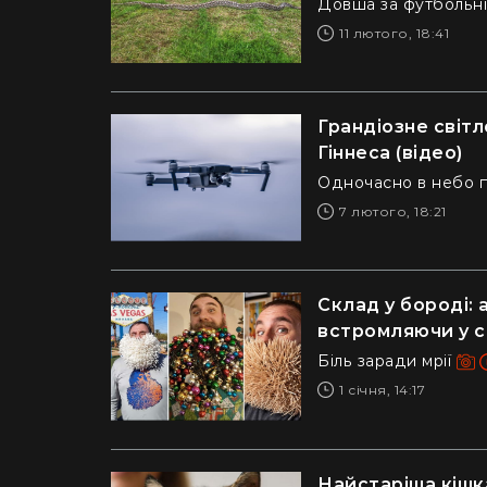
Довша за футбольні
11 лютого, 18:41
Грандіозне світ
Гіннеса (відео)
Одночасно в небо п
7 лютого, 18:21
Склад у бороді:
встромляючи у с
Біль заради мрії
1 січня, 14:17
Найстаріша кішка