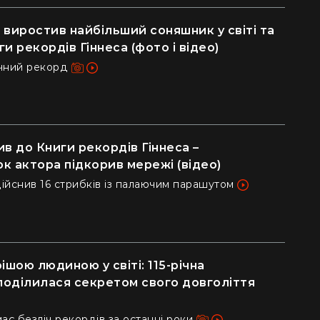
 виростив найбільший соняшник у світі та
и рекордів Гіннеса (фото і відео)
ічний рекорд
в до Книги рекордів Гіннеса –
к актора підкорив мережі (відео)
ійснив 16 стрибків із палаючим парашутом
ішою людиною у світі: 115-річна
оділилася секретом свого довголіття
є безліч рекордів за останні роки