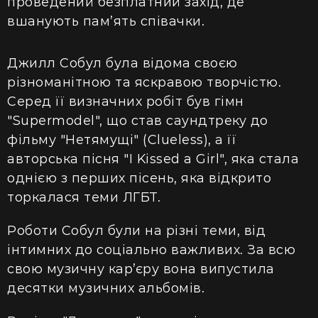
проведений безплатний захід, де
вшанують пам’ять співачки.
Джилл Собул була відома своєю
різноманітною та яскравою творчістю.
Серед її визначних робіт був гімн
"Supermodel", що став саундтреку до
фільму "Нетямущі" (Clueless), а її
авторська пісня "I Kissed a Girl", яка стала
однією з перших пісень, яка відкрито
торкалася теми ЛГБТ.
Роботи Собул були на різні теми, від
інтимних до соціально важливих. За всю
свою музичну кар’єру вона випустила
десятки музичних альбомів.