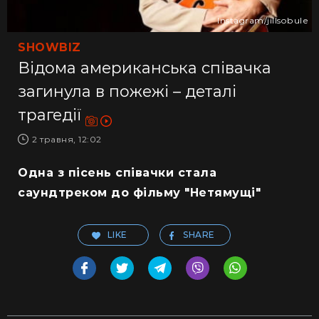
Іnstagram/jillsobule
SHOWBIZ
Відома американська співачка
загинула в пожежі – деталі
трагедії
2 травня, 12:02
Одна з пісень співачки стала
саундтреком до фільму "Нетямущі"
LIKE
SHARE