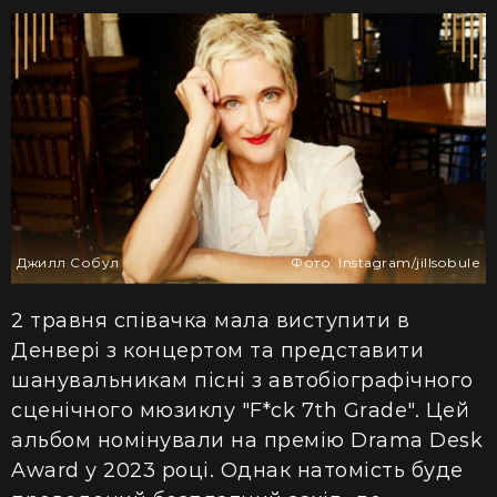
Джилл Собул
Фото: Іnstagram/jillsobule
2 травня співачка мала виступити в
Денвері з концертом та представити
шанувальникам пісні з автобіографічного
сценічного мюзиклу "F*ck 7th Grade". Цей
альбом номінували на премію Drama Desk
Award у 2023 році.
Однак натомість буде