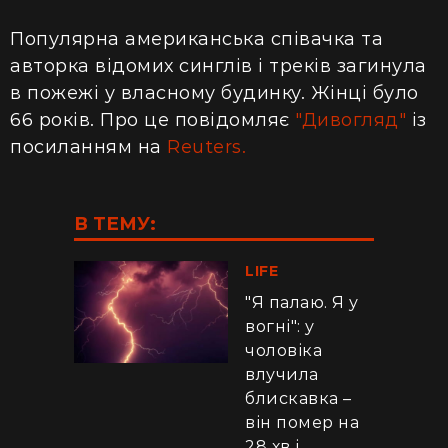
Популярна американська співачка та
авторка відомих синглів і треків загинула
в пожежі у власному будинку. Жінці було
66 років. Про це повідомляє
"Дивогляд"
із
посиланням
на
Reuters.
В ТЕМУ:
LIFE
"Я палаю. Я у
вогні": у
чоловіка
влучила
блискавка –
він помер на
28 хв і