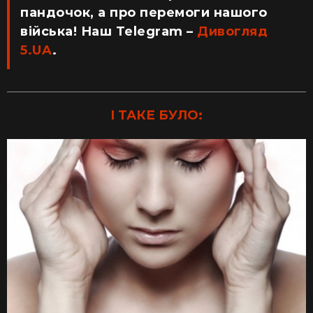
пандочок, а про перемоги нашого
війська! Наш Telegram –
Дивогляд
5.UA
.
І ТАКЕ БУЛО: