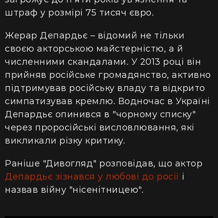
штраф у розмірі 75 тисяч євро.
Жерар Депардьє – відомий не тільки
своєю акторською майстерністю, а й
численними скандалами. У 2013 році він
прийняв російське громадянство, активно
підтримував російську владу та відкрито
симпатизував кремлю. Водночас в Україні
Депардьє опинився в "чорному списку"
через проросійські висловлювання, які
викликали різку критику.
Раніше "Дивогляд" розповідав, що актор
Депардьє зізнався у любові до росії
і
назвав війну "нісенітницею".