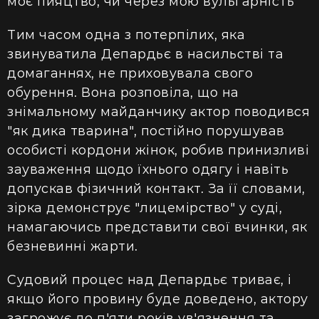
моє пияцтво, чи через мою вульгарність"
Тим часом одна з потерпілих, яка
звинуватила Депардьє в насильстві та
домаганнях, не приховувала свого
обурення. Вона розповіла, що на
знімальному майданчику актор поводився
"як дика тварина", постійно порушував
особисті кордони жінок, робив принизливі
зауваження щодо їхнього одягу і навіть
допускав фізичний контакт. За її словами,
зірка демонструє "лицемірство" у суді,
намагаючись представити свої вчинки, як
безневинні жарти.
Судовий процес над Депардьє триває, і
якщо його провину буде доведено, актору
загрожує до п'яти років ув'язнення та