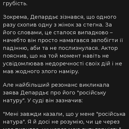
грубість.
Зокрема, Депардьє зізнався, що одного
разу схопив одну з жінок за стегна. За
його словами, це сталося випадково –
начебто він просто намагався запобігти її
падінню, аби та не послизнулася. Актор
пояснив, що на той момент навіть не
усвідомлював недоречності своїх дій і не
мав жодного злого наміру.
Але найбільший резонанс викликала
заява Депардьє про його "російську
натуру". У суді він зазначив:
"Мені завжди казали, що у мене "російська
натура". Я й досі не розумію, чи це через