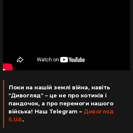
Поки на нашій землі війна, навіть
"Дивогляд" – це не про котиків і
пандочок, а про перемоги нашого
війська! Наш Telegram –
Дивогляд
5.UA
.