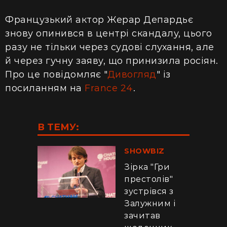
Французький актор Жерар Депардьє
знову опинився в центрі скандалу, цього
разу не тільки через судові слухання, але
й через гучну заяву, що принизила росіян.
Про це повідомляє "
Дивогляд
" із
посиланням на
France 24
.
В ТЕМУ:
SHOWBIZ
Зірка "Гри
престолів"
зустрівся з
Залужним і
зачитав