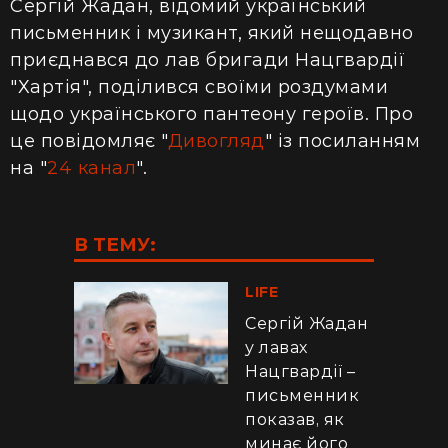
Сергій Жадан, відомий український
письменник і музикант, який нещодавно
приєднався до лав бригади Нацгвардії
"Хартія", поділився своїми роздумами
щодо українського пантеону героїв. Про
це повідомляє "
Дивогляд
" із посиланням
на "
24 канал
".
В ТЕМУ:
LIFE
Сергій Жадан
у лавах
Нацгвардії –
письменник
показав, як
минає його