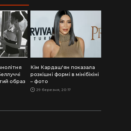
внолітня
Кім Кардаш'ян показала
Беллуччі
розкішні формі в мінібікіні
тий образ
– фото
29 березня, 20:17