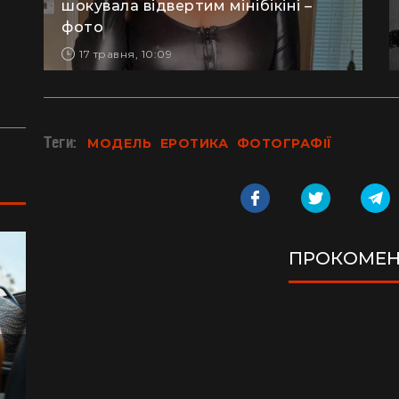
шокувала відвертим мінібікіні –
сотнями туристів в ущелині впали валуни
пе
(відео)
ку
фото
17 травня, 10:09
Життя на круїзному лайнері: скільки
З 
коштує купити каюту та мешкати в морі
кв
з 
Теги:
МОДЕЛЬ
ЕРОТИКА
ФОТОГРАФІЇ
ПРОКОМЕН