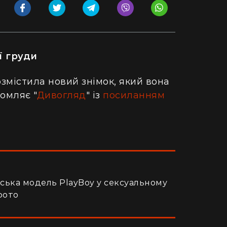
ї груди
змістила новий знімок, який вона
домляє "
Дивогляд
" із
посиланням
їнська модель PlayBoy у сексуальному
фото