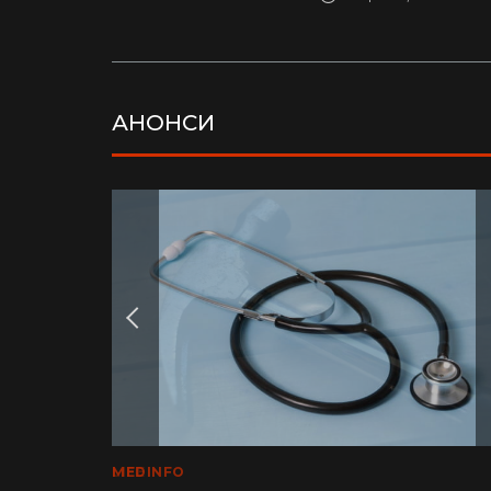
АНОНСИ
LIFE
MEDINFO