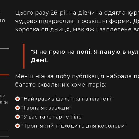
я
Цього разу 26-річна дівчина одягла кур
ло
чудово підкреслив її розкішні форми. 
коротка спідниця, макіяж і заплетене в
"Я не граю на полі. Я паную в ку
Демі.
Менш ніж за добу публікація набрала по
багато схвальних коментарів:
ли
"Найкрасивіша жінка на планеті"
алки
"Гарна як завжди"
"У вас таке гарне тіло"
"Трон, який підходить для королеви"