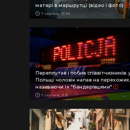
військовий заявив про побиття його
матері в маршрутці (відео і фото)
7 серпня, 13:34
LIFE
Переплутав і побив співвітчизників: 
Польщі чоловік напав на перехожих
називаючи їх "бандерівцями"
7 серпня, 11:13