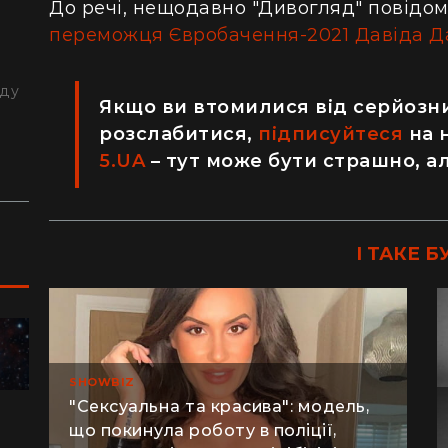
До речі, нещодавно "Дивогляд" повідом
переможця Євробачення-2021 Давіда Д
з
й
аду
Якщо ви втомилися від серйозни
розслабитися,
підписуйтеся
на 
5.UA
– тут може бути страшно, а
І ТАКЕ Б
ПОДОРОЖІ
SHOWBIZ
"Сексуальна та красива": модель,
що покинула роботу в поліції,
"Я відчув, як трясеться земля": перед
"Ж