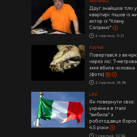
SHOWBIZ
Друг знайшов тіло у
квартирі: пішов із ж
актор із "Клану
Сопрано"
2 серпня, 11:21
ЛАПКИ
Повертався з вечір
через ліс: 7-метрова
змія вбила чоловіка
(фото)
2 серпня, 18:18
LIFE
​Як повернути своє:
українка в Італії
"вибила" з
роботодавця борги
4,5 роки
1 серпня, 10:56