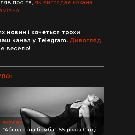
ляв про те,
як виглядає кохана
аміано.
х новин і хочеться трохи
наш канал у Telegram.
Дивогляд
ле весело!
УЛО:
ДІМ
SHOWBIZ
"Абсолютна бомба": 55-річна Сінді
одну рослину не посаджу": як кияни
Як випадок