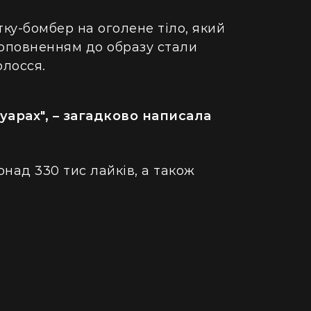
тку-бомбер на оголене тіло, який
Доповненням до образу стали
олосся.
луарах", – загадково написала
над 330 тис лайків, а також