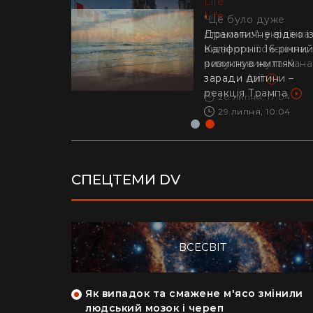
Life
Life
"Це було дуже
стрьомно": українка
Драматичне відео і
відверто пояснила,
Каліфорнії: 16-річни
чому покинула Кан
ризикнув життям
заради Азії
заради дитини –
реакція Трампа
28 липня, 17:04
29 липня, 10:04
СПЕЦТЕМИ DV
ВСЕСВІТ
як кияни
Як випадок та смажене м'ясо змінили