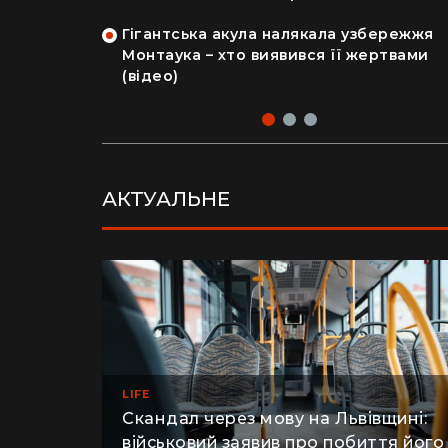
на райський
людський мозок і череп
Гігантська акула налякала узбережжя
рка продала
Монтаука – хто виявився її жертвами
 купила дім
(відео)
АКТУАЛЬНЕ
LIFE
Скандал через мову на Львівщині: