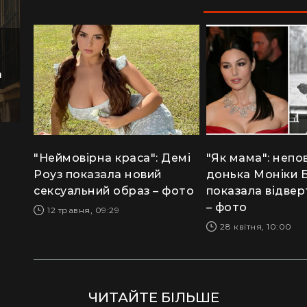
а
"Неймовірна краса": Демі
"Як мама": непо
Роуз показала новий
донька Моніки 
сексуальний образ – фото
показала відвер
– фото
12 травня, 09:29
28 квітня, 10:00
ЧИТАЙТЕ БІЛЬШЕ