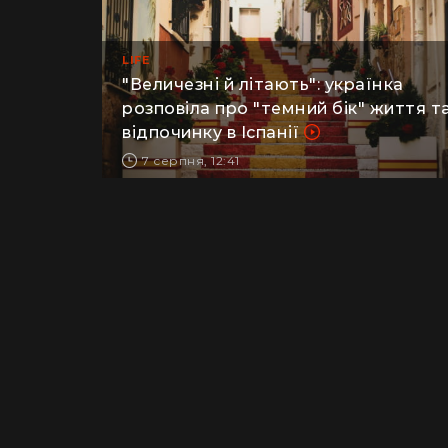
LIFE
​"Величезні й літають": українка
розповіла про "темний бік" життя т
відпочинку в Іспанії
7 серпня, 12:41