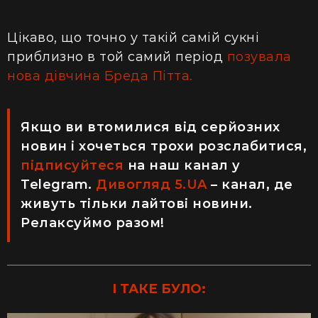
Цікаво, що точно у такій самій сукні
приблизно в той самий період
позувала
нова дівчина Бреда Пітта.
Якщо ви втомилися від серйозних
новин і хочеться трохи розслабитися,
підписуйтеся
на наш канал у
Teleg
r
am.
Дивогляд 5.UA
– канал, де
живуть тільки лайтові новини.
Релаксуймо разом!
І ТАКЕ БУЛО: