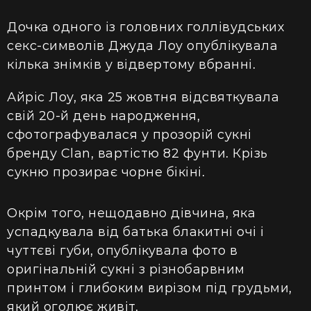
Дочка одного із головних голлівудських
секс-символів Джуда Лоу опублікувала
кілька знімків у відвертому вбранні.
Айріс Лоу, яка 25 жовтня відсвяткувала
свій 20-й день народження,
сфотографувалася у прозорій сукні
бренду Clan, вартістю 82 фунти. Крізь
сукню прозирає чорне бікіні.
Окрім того, нещодавно дівчина, яка
успадкувала від батька блакитні очі і
чуттєві губи, опублікувала фото в
оригінальній сукні з різнобарвним
принтом і глибоким вирізом під грудьми,
який оголює живіт.