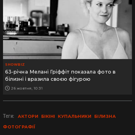
SHOWBIZ
63-річна Мелані Гріффіт показала фото в
білизні і вразила своєю фігурою
26 жовтня, 10:31
Теги:
АКТОРИ
БІКІНІ
КУПАЛЬНИКИ
БІЛИЗНА
ФОТОГРАФІЇ