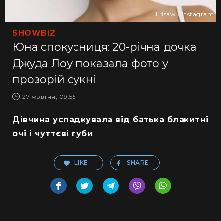
lirisaw / Instagram
SHOWBIZ
Юна спокусниця: 20-річна дочка
Джуда Лоу показала фото у
прозорій сукні
27 жовтня, 09:55
Дівчина успадкувала від батька блакитні
очі і чуттєві губи
LIKE
SHARE