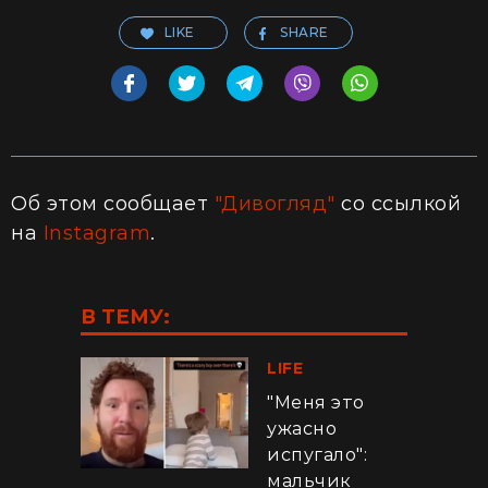
LIKE
SHARE
Об этом сообщает
"Дивогляд"
со ссылкой
на
Instagram
.
В ТЕМУ:
LIFE
"Меня это
ужасно
испугало":
мальчик