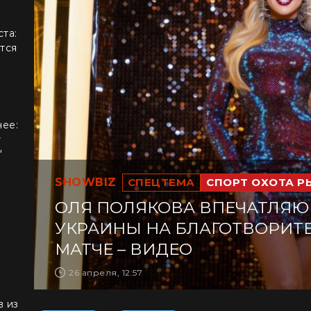
ста:
тся
чее:
т
"
SHOWBIZ
СПЕЦТЕМА
СПОРТ ОХОТА Р
ОЛЯ ПОЛЯКОВА ВПЕЧАТЛЯЮ
УКРАИНЫ НА БЛАГОТВОРИ
МАТЧЕ – ВИДЕО
26 апреля, 12:57
в из