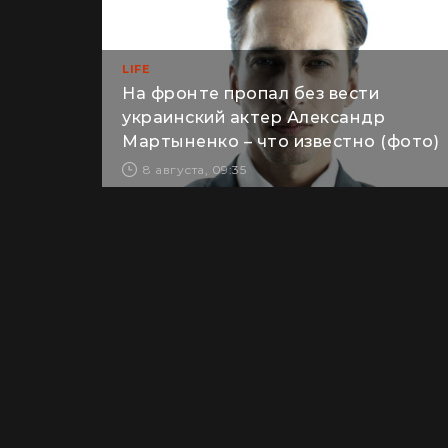
LIFE
На фронте пропал без вести
украинский актер Александр
Мартыненко – что известно (фото)
8 августа, 09:35