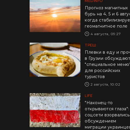
MEDINFO
Прогноз магнитных
бурь на 4, 5 и 6 авгу
когда стабилизируе
геомагнитное поле
4 августа, 09:27
ТРЕШ
Плевки в еду и про
в Грузии обсуждаю
"специальное меню
для российских
туристов
2 августа, 10:02
LIFE
"Наконец-то
открываются глаза":
соцсети взорвались
обсуждением
миграции украинце