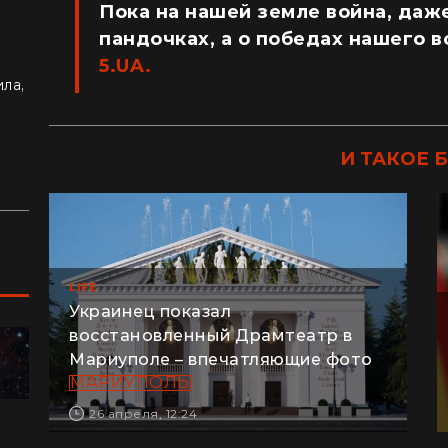
Пока на нашей земле война, даже
пандочках, а о победах нашего 
5.UA.
део
ла,
знью
И ТАКОЕ 
LIFE
Украинец показал
восстановленный Драмтеатр в
Мариуполе – впечатляющие фото
МАРИУПОЛЬ
ПУТЕШЕСТВИЯ
26 апреля, 12:24