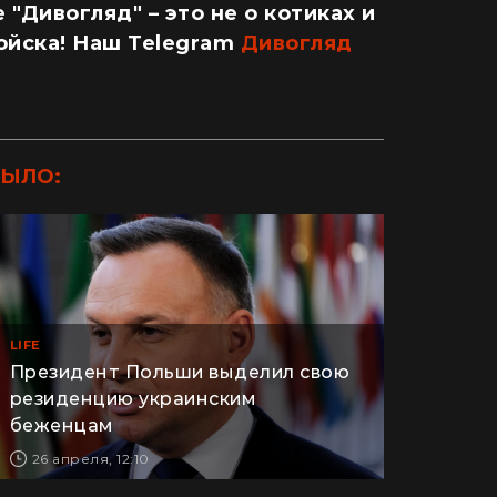
 "Дивогляд" – это не о котиках и
войска! Наш Telegram
Дивогляд
БЫЛО:
LIFE
Президент Польши выделил свою
резиденцию украинским
ДОМ
беженцам
26 апреля, 12:10