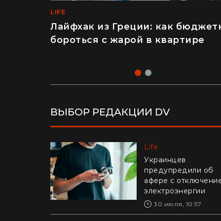
LIFE
LIFE
Лайфхак из Греции: как бюджет
"Это п****ц": француз впервые
бороться с жарой в квартире
приехал в Украину и попробова
конфеты Roshen (видео)
ВЫБОР РЕДАКЦИИ DV
Life
Life
Украинцев
Едва удержали в ру
предупредили об
в Днепре рыболовы
афере с отключени
выловили из реки
электроэнергии
гигантского карпа
(видео)
30 июля, 10:57
28 июля, 17:47