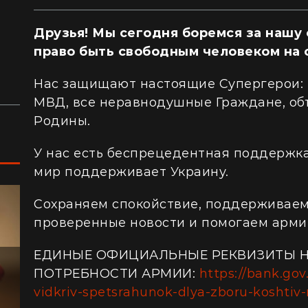
"Я почувствовал, как трясется земля":
"Н
перед сотнями туристов в ущелье упали
ки
валуны (видео)
ра
Друзья! Мы сегодня боремся за нашу 
право быть свободным человеком на 
Жизнь на круизном лайнере: сколько
Из
стоит купить каюту и жить в море
пр
Нас защищают настоящие Супергерои: 
ку
МВД, все неравнодушные Граждане, о
Родины.
У нас есть беспрецедентная поддержк
мир поддерживает Украину.
Сохраняем спокойствие, поддерживаем 
проверенные новости и помогаем арми
ЕДИНЫЕ ОФИЦИАЛЬНЫЕ РЕКВИЗИТЫ Н
ПОТРЕБНОСТИ АРМИИ:
https://bank.gov
vidkriv-spetsrahunok-dlya-zboru-koshtiv-