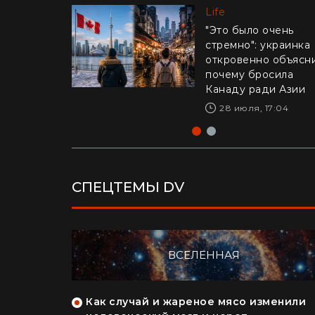
Life
Life
"Это было очень
стремно": украинка
Драматическое ви
откровенно объясни
из Калифорнии: 16-
почему бросила
летний рискнул жи
Канаду ради Азии
ради ребенка –
реакция Трампа
28 июля, 17:04
29 июля, 10:04
СПЕЦТЕМЫ DV
ВСЕЛЕННАЯ