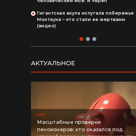
: как
Как случай и жареное мясо изменили
арпатах в
человеческий мозг и череп
Гигантская акула испугала побережье
ерша
Монтаука – кто стали ее жертвами
лення" и
(видео)
део)
АКТУАЛЬНОЕ
LIFE
Масштабные проверки
пенсионеров: кто оказался под