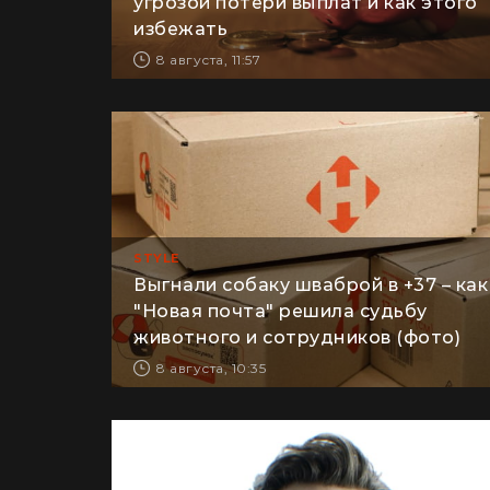
угрозой потери выплат и как этого
избежать
8 августа, 11:57
STYLE
Выгнали собаку шваброй в +37 – как
"Новая почта" решила судьбу
животного и сотрудников (фото)
8 августа, 10:35