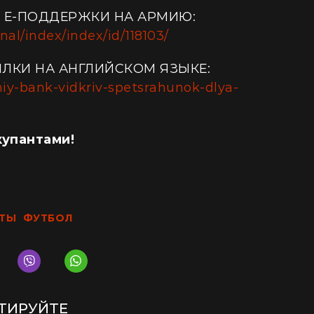
З Е-ПОДДЕРЖКИ НА АРМИЮ:
al/index/index/id/118103/
ЫЛКИ НА АНГЛИЙСКОМ ЯЗЫКЕ:
niy-bank-vidkriv-spetsrahunok-dlya-
купантами!
ТЫ
ФУТБОЛ
ТИРУЙТЕ