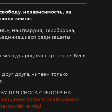
и одно растение не посажу": как
Как случай
евляне превратили дом в Карпатах в
человеческ
йский уголок (фото)
свободу, независимость, за
Гигантская
своей земле.
 двухкомнатки в село: блогерша
Монтаука –
одала квартиру за "єВідновлення" и
(видео)
ВСУ, Нацгвардия, Тероборона,
пила дом из пенопласта (видео)
бъединившиеся ради защиты
а международных партнеров. Весь
друг друга, читаем только
и.
БУ ДЛЯ СБОРА СРЕДСТВ НА
.ua/ru/news/all/natsionalniy-bank-
na-potrebi-armiyi