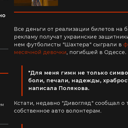
но
л
Все деньги от реализации билетов на 
рекламу получат украинские защитники
нем футболисты "Шахтера" сыграли в
ф
месячной девочки
, погибшей в Одессе.
"Для меня гимн не только симво
боли, печали, надежды, храброст
написала Полякова.
ках:
Кстати, недавно "Дивогляд" сообщал о 
ем
собственное авто волонтерам.