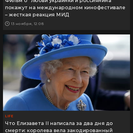
Фильм о "любви украинки и россиянина"
покажут на международном кинофестивале
– жесткая реакция МИД
13 ноября, 12:08
LIFE
Что Елизавета II написала за два дня до
смерти: королева вела закодированный