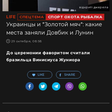
відкриті джерела
LIFE
СПЕЦТЕМА
СПОРТ ОХОТА РЫБАЛКА
Украинцы и "Золотой мяч": какие
места заняли Довбик и Лунин
29 октября, 08:58
До церемонии фаворитом считали
бразильца Винисиуса Жуниора
LIKE
SHARE