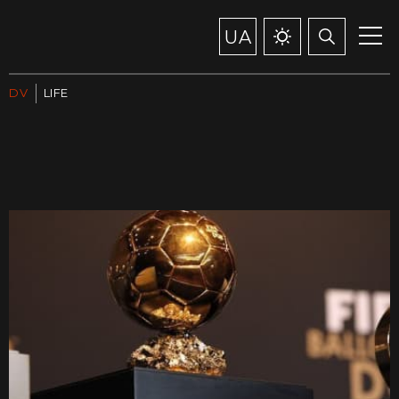
UA
DV
LIFE