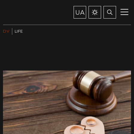
UA
DV
LIFE