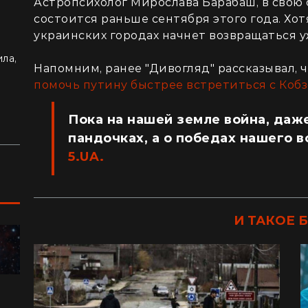
Астропсихолог Мирослава Барабаш, в свою о
состоится раньше сентября этого года. Хот
украинских городах начнет возвращаться уж
део
ла,
Напомним, ранее "Дивогляд" рассказывал, 
знью
помочь путину быстрее встретиться с Коб
Пока на нашей земле война, даже
пандочках, а о победах нашего в
5.UA.
И ТАКОЕ 
ПУТЕШЕСТВИЯ