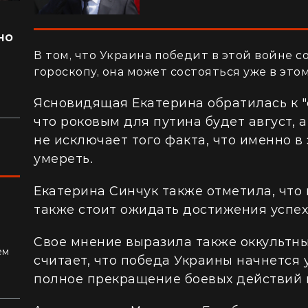
но
л
В том, что Украина победит в этой войне с
гороскопу, она может состояться уже в этом
Ясновидящая Екатерина обратилась к 
что роковым для путина будет август,
не исключает того факта, что именно в
умереть.
Екатерина Синчук также отметила, что 
также стоит ожидать достижения успех
ках:
Свое мнение выразила также оккультны
ем
считает, что победа Украины начнется у
полное прекращение боевых действий 