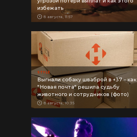
угрозой потери выплат и как этого
избежать
8 августа, 11:57
STYLE
Выгнали собаку шваброй в +37 – как
"Новая почта" решила судьбу
животного и сотрудников (фото)
8 августа, 10:35