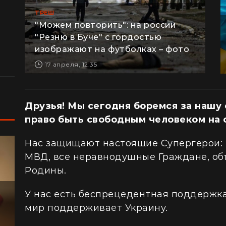
"Я почувствовал, как трясется земля":
"Н
перед сотнями туристов в ущелье упали
ки
ТРЕШ
валуны (видео)
ра
"Можем повторить": на россии
"Резню в Буче" с гордостью
Жизнь на круизном лайнере: сколько
Из
изображают на футболках – фото
стоит купить каюту и жить в море
пр
ку
17 апреля, 12:35
Друзья! Мы сегодня боремся за нашу 
право быть свободным человеком на 
Нас защищают настоящие Супергерои: 
МВД, все неравнодушные Граждане, о
Родины.
У нас есть беспрецедентная поддержк
мир поддерживает Украину.