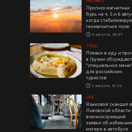
MEDINFO
Прогноз магнитных
бурь на 4, 5 и 6 авгу
когда стабилизируе
геомагнитное поле
4 августа, 09:27
ТРЕШ
Плевки в еду и про
в Грузии обсуждаю
"специальное меню
для российских
туристов
2 августа, 10:02
LIFE
Языковой скандал 
Львовской области:
военнослужащий
заявил об избиении
матери в автобусе