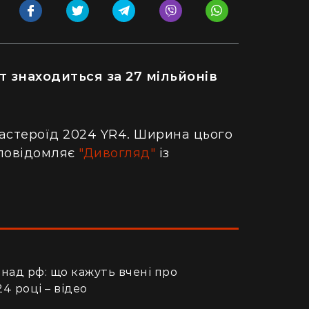
т знаходиться за 27 мільйонів
 астероїд 2024 YR4. Ширина цього
 повідомляє
"Дивогляд"
із
 над рф: що кажуть вчені про
4 році – відео