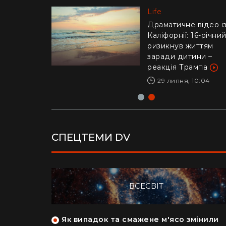
Life
Life
"Це було дуже
стрьомно": українка
Драматичне відео і
відверто пояснила,
Каліфорнії: 16-річни
чому покинула Кан
ризикнув життям
заради Азії
заради дитини –
реакція Трампа
28 липня, 17:04
29 липня, 10:04
СПЕЦТЕМИ DV
ВСЕСВІТ
як кияни
Як випадок та смажене м'ясо змінили