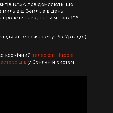
ретворили хату в Карпатах на райський
людський м
єктів NASA повідомляють, що
точок (фото)
в миль від Землі, а в день
Гігантська
двокімнатної в село: блогерка продала
Монтаука – 
 пролетить від нас у межах 106
артиру за "єВідновлення" та купила дім
(відео)
пінопласту (відео)
завдяки телескопам у Ріо-Уртадо (
що космічний
телескоп Hubble
астероїдів
у Сонячній системі.