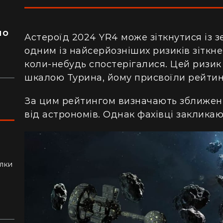
я
ло
Астероїд 2024 YR4
може з
іткнутися із 
одним із найсерйозніших ризиків зіткнен
коли-небудь спостерігалися. Цей ризик п
шкалою Турина, йому присвоїли рейтин
За цим рейтингом визначають зближенн
від астрономів. Однак фахівці закликаю
ли
алки