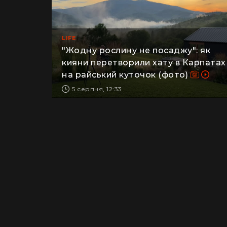
LIFE
"Жодну рослину не посаджу": як
кияни перетворили хату в Карпатах
на райський куточок (фото)
5 серпня, 12:33