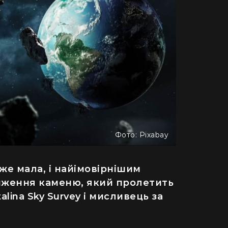
Фото: Pixabay
уже мала, і найімовірнішим
иження каменю, який пролетить
ДІМ
alina Sky Survey і мисливець за
одну рослину не посаджу": як кияни
Як випадок