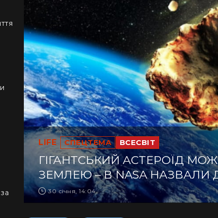
иття
ки
LIFE
СПЕЦТЕМА
ВСЕСВІТ
ГІГАНТСЬКИЙ АСТЕРОЇД МОЖЕ
ЗЕМЛЕЮ – В NASA НАЗВАЛИ 
30 січня, 14:04
 за