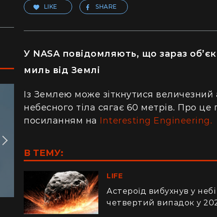
LIKE
SHARE
У NASA повідомляють, що зараз об’єк
миль від Землі
Із
Землею може з
іткнутися величезний
небесного тіла сягає 60 метрів. Про це
посиланням
на
Interesting Engineering.
В ТЕМУ:
LIFE
Астероїд вибухнув у небі
четвертий випадок у 202