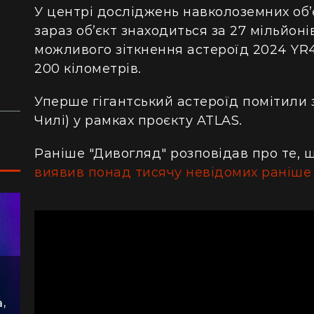
сотнями туристів в ущелині впали валуни
пе
У центрі досліджень навколоземних об’
(відео)
ку
зараз об’єкт
знаходиться
за 27 мільйоні
Життя на круїзному лайнері: скільки
З 
можливого зіткнення астероїд 2024 YR4
коштує купити каюту та мешкати в морі
кв
200 кілометрів.
з 
Уперше гігантський астероїд помітили 
Чилі) у рамках проєкту ATLAS.
Раніше "Дивогляд" розповідав про те, 
виявив понад тисячу невідомих раніше 
,