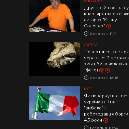
SHOWBIZ
Друг знайшов тіло у
квартирі: пішов із ж
актор із "Клану
Сопрано"
2 серпня, 11:21
ЛАПКИ
Повертався з вечір
через ліс: 7-метрова
змія вбила чоловіка
(фото)
2 серпня, 18:18
LIFE
​Як повернути своє:
українка в Італії
"вибила" з
роботодавця борги
4,5 роки
1 серпня, 10:56