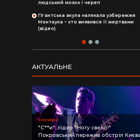
на райський
людський мозок і череп
Гігантська акула налякала узбережжя
рка продала
Монтаука – хто виявився її жертвами
 купила дім
(відео)
АКТУАЛЬНЕ
SHOWBIZ
"С**и": лідер "Ногу свело!"
Покровський пережив обстріл Києва