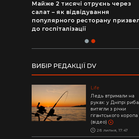
Рік ремонту хати за $8 тисяч:
Майже 2 тисячі отруєнь через
українка показала перевтіленн
салат – як відвідування
сільського будинку (фото)
популярного ресторану призве
до госпіталізації
ВИБІР РЕДАКЦІЇ DV
Life
Life
Українців попереди
Ледь втримали на
про аферу з
руках: у Дніпрі риб
відключенням
витягли з річки
електроенергії
гігантського коропа
(відео)
30 липня, 10:57
28 липня, 17:47