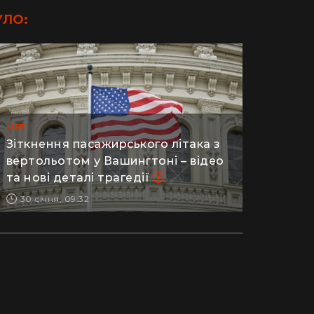
УЛО:
LIFE
Зіткнення пасажирського літака з
вертольотом у Вашингтоні – відео
та нові деталі трагедії
30 січня, 09:32