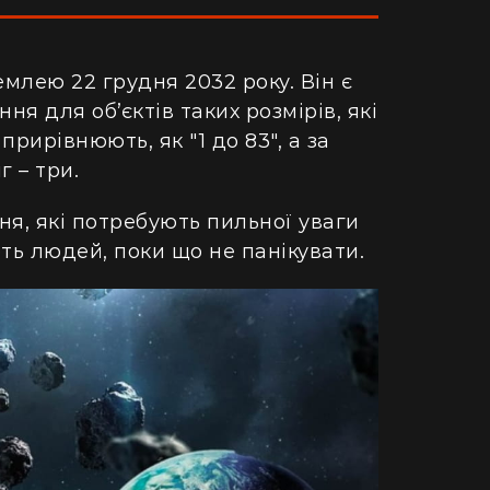
землею 22 грудня 2032 року. Він є
ня для об’єктів таких розмірів, які
рирівнюють, як "1 до 83", а за
г –
три.
я, які потребують пильної уваги
ть людей, поки що не панікувати.