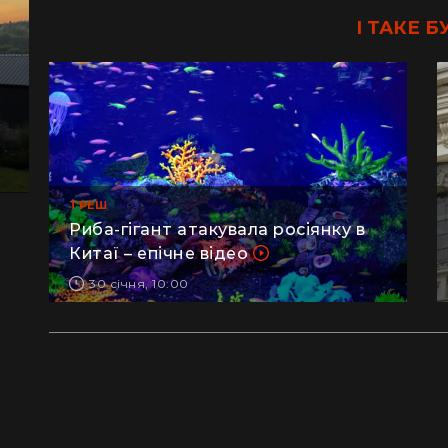
І ТАКЕ Б
ТРЕШ
Риба-гігант атакувала росіянку в
Китаї – епічне відео
30 січня, 10:00