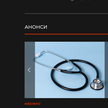
АНОНСИ
LIFE
MEDINFO