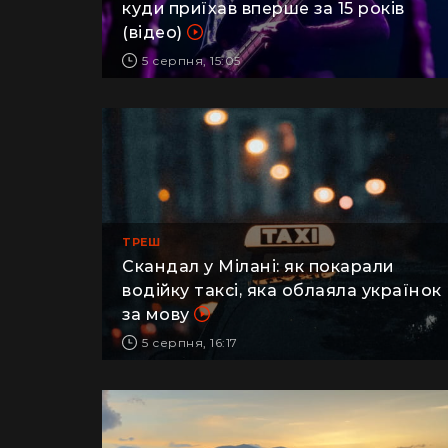
куди приїхав вперше за 15 років
(відео)
5 серпня, 15:05
ТРЕШ
Скандал у Мілані: як покарали
водійку таксі, яка облаяла українок
за мову
5 серпня, 16:17