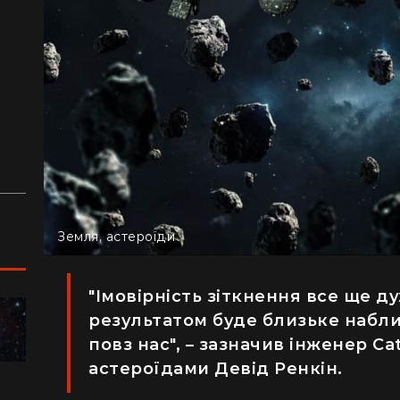
з
й
аду
Земля, астероїди
"Імовірність зіткнення все ще д
результатом буде близьке набл
ПОДОРОЖІ
повз нас", – зазначив інженер Cat
астероїдами Девід Ренкін.
"Я відчув, як трясеться земля": перед
"Ж