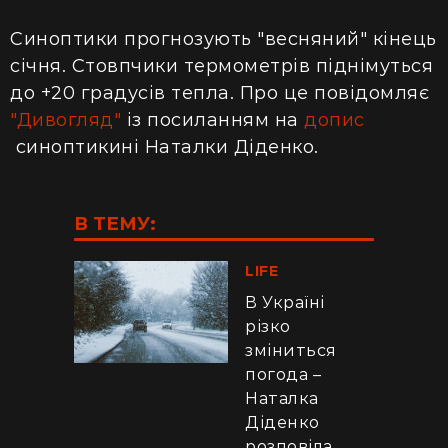
Синоптики прогнозують "весняний" кінець
січня. Стовпчики термометрів піднімуться
до +20 градусів тепла. Про це повідомляє
"Дивогляд"
із посиланням на
допис
синоптикині Наталки Діденко.
В ТЕМУ:
LIFE
В Україні
різко
зміниться
погода –
Наталка
Діденко
розповіла,