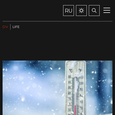
RU
DV
LIFE