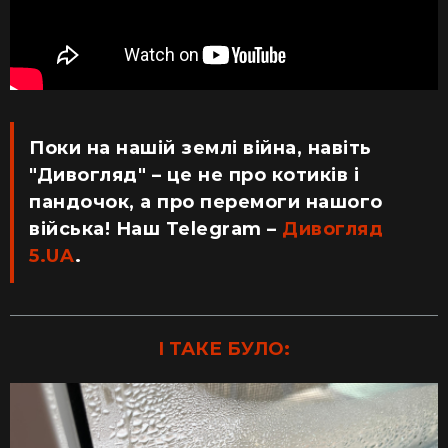
Поки на нашій землі війна, навіть
"Дивогляд" – це не про котиків і
пандочок, а про перемоги нашого
війська! Наш Telegram –
Дивогляд
5.UA
.
І ТАКЕ БУЛО: