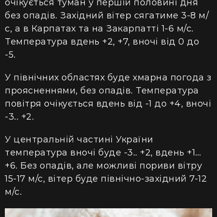
очікується туман у першій половині дня
без опадів. Західний вітер сягатиме 3-8 м/
с, а в Карпатах та на Закарпатті 1-6 м/с.
Температура вдень +2, +7, вночі від 0 до
-5.
У північних областях буде хмарна погода з
проясненнями, без опадів. Температура
повітря очікується вдень від -1 до +4, вночі
-3.. +2.
У центральній частині України
температура вночі буде -3.. +2, вдень +1…
+6. Без опадів, але можливі пориви вітру
15-17 м/с, вітер буде північно-західний 7-12
м/с.