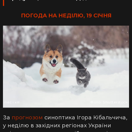
ПОГОДА НА НЕДІЛЮ, 19 СІЧНЯ
пес і кіт
Фото: Shutterstock
За
прогнозом
синоптика Ігора Кібальчича,
у неділю в західних регіонах України