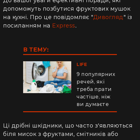
До вашої уваги ефективні поради, які
допоможуть позбутися фруктових мушок
на кухні. Про це повідомляє "
Дивогляд
" із
посиланням на
Express
.
В ТЕМУ:
LIFE
9 популярних
речей, які
треба прати
частіше, ніж
ви думаєте
Ці дрібні шкідники, що часто з'являються
біля мисок з фруктами, смітників або