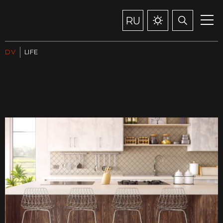
RU
DV
LIFE