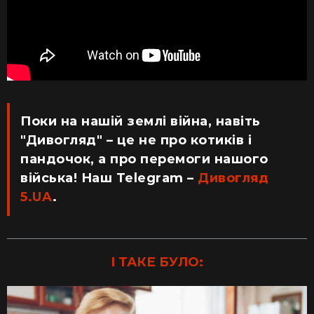
Поки на нашій землі війна, навіть
"Дивогляд" – це не про котиків і
пандочок, а про перемоги нашого
війська! Наш Telegram –
Дивогляд
5.UA
.
І ТАКЕ БУЛО: