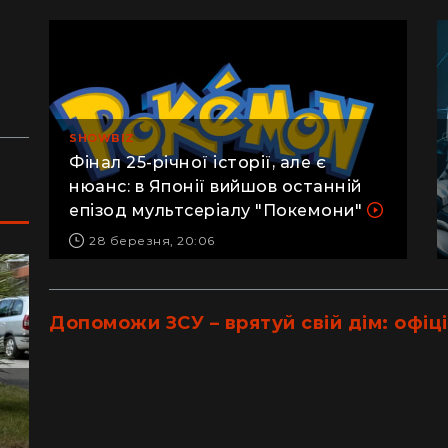
сотнями туристів в ущелині впали валуни
пе
(відео)
ку
Життя на круїзному лайнері: скільки
З 
коштує купити каюту та мешкати в морі
кв
з 
SHOWBIZ
Фінал 25-річної історії, але є
нюанс: в Японії вийшов останній
епізод мультсеріалу "Покемони"
28 березня, 20:06
Допоможи ЗСУ – врятуй свій дім: офіці