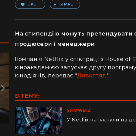
LIKE
SHARE
На стипендію можуть претендувати 
продюсери і менеджери
Компанія Netflix у співпраці з House of
кіноакадемією запускає другу програму
кінодіячів, передає "
Дивогляд
".
В ТЕМУ:
SHOWBIZ
У Netflix натякнули на д