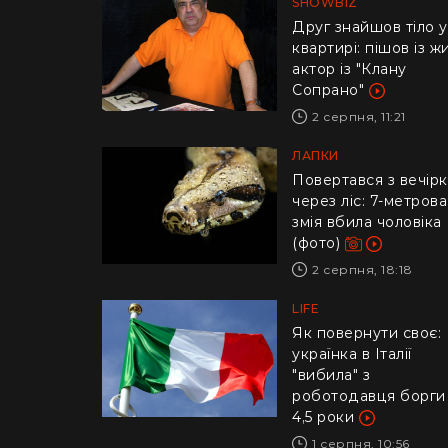
SHOWBIZ
Друг знайшов тіло у
квартирі: пішов із ж
актор із "Клану
Сопрано"
2 серпня, 11:21
ЛАПКИ
Повертався з вечір
через ліс: 7-метрова
змія вбила чоловіка
(фото)
2 серпня, 18:18
LIFE
​Як повернути своє:
українка в Італії
"вибила" з
роботодавця борги
4,5 роки
1 серпня, 10:56