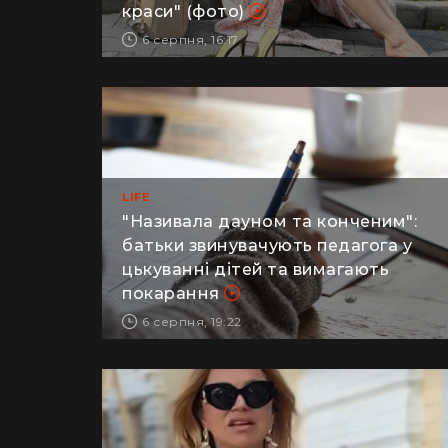
зовнішність за допомогою "уколів
краси" (фото)
6 серпня, 16:17
LIFE
"Називала дауном та конченим":
батьки звинувачують педагога у
цькуванні дітей та вимагають
покарання
6 серпня, 19:22