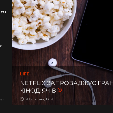
иття
ки
LIFE
NETFLIX ЗАПРОВАДЖУЄ ГРА
КІНОДІЯЧІВ
31 березня, 13:31
 за