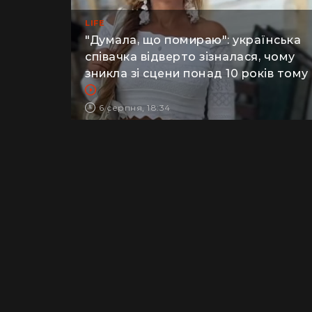
LIFE
"Думала, що помираю": українська
співачка відверто зізналася, чому
зникла зі сцени понад 10 років тому
6 серпня, 18:34