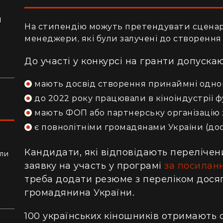
я
На стипендію можуть претендувати сценар
ло
менеджери, які були залучені до створення 
До участі у конкурсі на гранти допускаю
мають досвід створення принаймні одного
до 2022 року працювали в кіноіндустрії 
мають
ФОП або партнерську організацію 
є повнолітніми громадянами України (дося
Кандидати, які відповідають переліче
ли
алки
заявку на участь у програмі
за посилан
треба додати резюме з переліком досяг
громадянина України.
100 українських кіношників отримають с