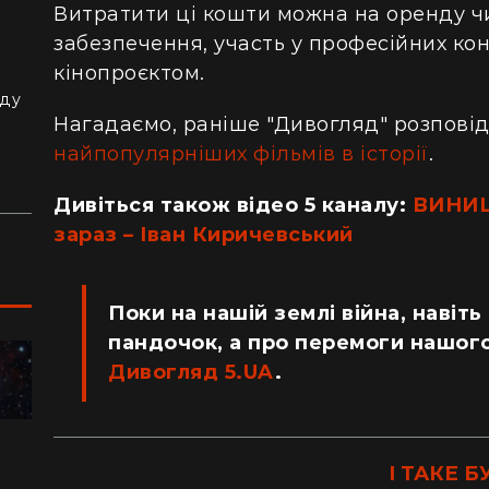
Витратити ці кошти можна на оренду чи
забезпечення, участь у професійних кон
з
кінопроєктом.
й
аду
Нагадаємо, раніше "Дивогляд" розпові
найпопулярніших фільмів в історії
.
Дивіться також відео 5 каналу:
ВИНИЩУ
зараз – Іван Киричевський
Поки на нашій землі війна, навіть
пандочок, а про перемоги нашого
Дивогляд 5.UA
.
ПОДОРОЖІ
І ТАКЕ Б
"Я відчув, як трясеться земля": перед
"Ж