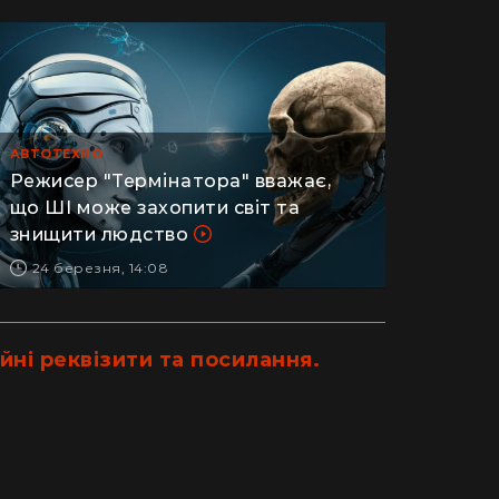
ретворили хату в Карпатах на райський
людський м
точок (фото)
Гігантська
двокімнатної в село: блогерка продала
Монтаука – 
артиру за "єВідновлення" та купила дім
(відео)
пінопласту (відео)
АВТОТЕХНО
Режисер "Термінатора" вважає,
що ШІ може захопити світ та
знищити людство
24 березня, 14:08
йні реквізити та посилання.