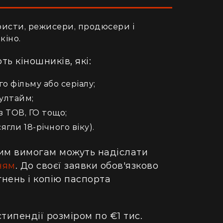
исти, режисери, продюсери і
кіно.
ть кіношників, які:
 фільму або серіалу;
фултайм;
з ТОВ, ГО тощо;
гли 18-річного віку).
ним вимогам можуть надіслати
ням
. До своєї заявки обов'язково
нень і копію паспорта
типендії розміром по €1 тис.