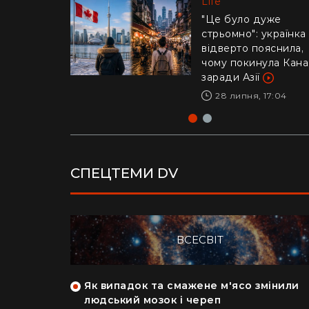
Life
Life
"Це було дуже
стрьомно": українка
Драматичне відео і
відверто пояснила,
Каліфорнії: 16-річни
чому покинула Кан
ризикнув життям
заради Азії
заради дитини –
реакція Трампа
28 липня, 17:04
29 липня, 10:04
СПЕЦТЕМИ DV
ВСЕСВІТ
як кияни
Як випадок та смажене м'ясо змінили