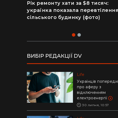
Рік ремонту хати за $8 тисяч:
Майже 2 тисячі отруєнь через
українка показала перевтіленн
салат – як відвідування
сільського будинку (фото)
популярного ресторану призве
до госпіталізації
ВИБІР РЕДАКЦІЇ DV
Life
Life
Українців попереди
Ледь втримали на
про аферу з
руках: у Дніпрі риб
відключенням
витягли з річки
електроенергії
гігантського коропа
(відео)
30 липня, 10:57
28 липня, 17:47