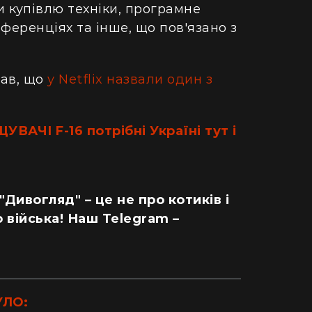
 купівлю техніки, програмне
ференціях та інше, що пов'язано з
дав, що
у Netflix назвали один з
ВАЧІ F-16 потрібні Україні тут і
 "Дивогляд" – це не про котиків і
 війська! Наш Telegram –
ДІМ
УЛО:
одну рослину не посаджу": як кияни
Як випадок