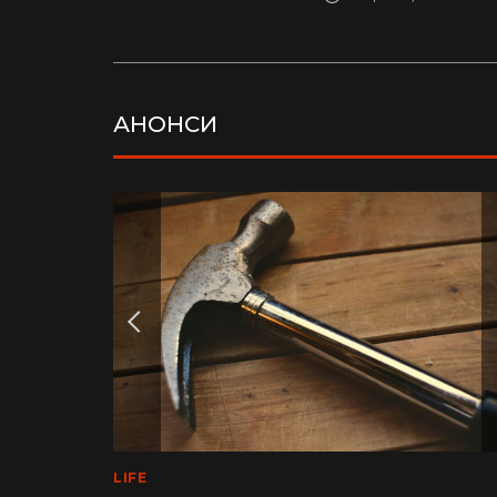
АНОНСИ
LIFE
MEDINFO