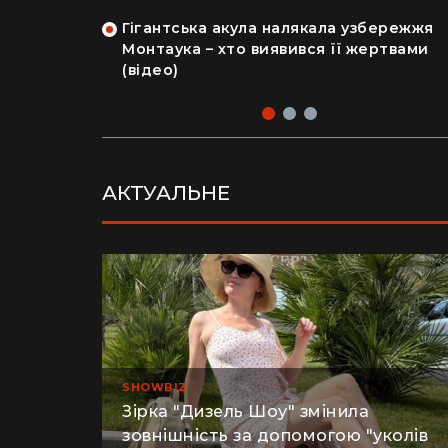
на райський
людський мозок і череп
Гігантська акула налякала узбережжя
рка продала
Монтаука – хто виявився її жертвами
 купила дім
(відео)
АКТУАЛЬНЕ
SHOWBIZ
Зірка "Дизель Шоу" змінила