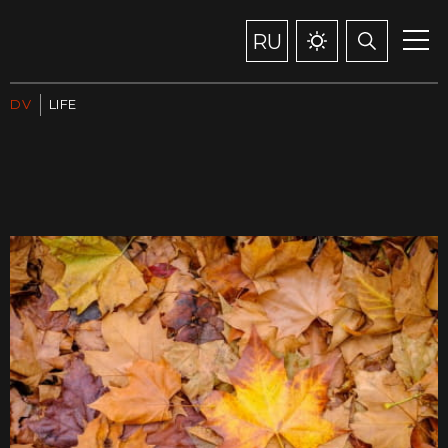
RU
DV
LIFE