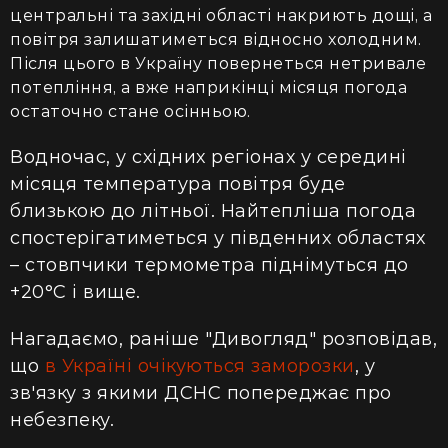
центральні та західні області накриють дощі, а
повітря залишатиметься відносно холодним.
Після цього в Україну повернеться нетривале
потепління, а вже наприкінці місяця погода
остаточно стане осінньою.
Водночас, у східних регіонах у середині
місяця температура повітря буде
близькою до літньої. Найтепліша погода
спостерігатиметься у південних областях
– стовпчики термометра піднімуться до
+20°С і вище.
Нагадаємо, раніше "Дивогляд" розповідав,
що
в Україні очікуються заморозки
, у
зв'язку з якими ДСНС попереджає про
небезпеку.