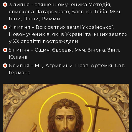
3 липня - священномученика Методія,
єпископа Патарського, Блгв. кн. Гліба. Мчч.
Інни, Пінни, Римми
4 липня – Всіх святих землі Української.
Новомучеників, які в Україні та інших землях
у ХХ столітті постраждали
5 липня – Сщмч. Євсевія. Мчч. Зінона, Зіни,
Юліанії
6 липня – Мц. Агрипини. Прав. Артемія. Свт.
Германа