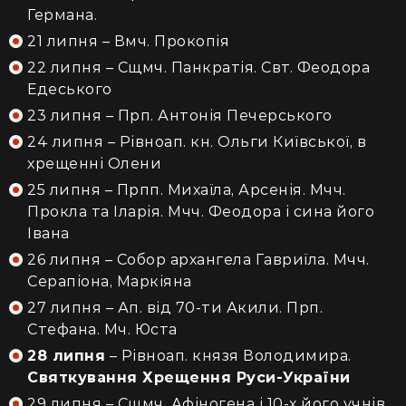
Германа.
21 липня – Вмч. Прокопія
22 липня – Сщмч. Панкратія. Свт. Феодора
Едеського
23 липня – Прп. Антонія Печерського
24 липня – Рівноап. кн. Ольги Київської, в
хрещенні Олени
25 липня – Прпп. Михаїла, Арсенія. Мчч.
Прокла та Іларія. Мчч. Феодора і сина його
Івана
26 липня – Собор архангела Гавриїла. Мчч.
Серапіона, Маркіяна
27 липня – Ап. від 70-ти Акили. Прп.
Стефана. Мч. Юста
28 липня
– Рівноап. князя Володимира.
Святкування Хрещення Руси-України
29 липня – Сщмч. Афіногена і 10-х його учнів.