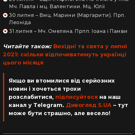
Мч. Павла і мц. Валентини. Мц. Юлії
30 липня – Вмц. Марини (Маргарити). Прп.
Леоніда
31 липня – Мч. Омеляна. Прпп. Іоана і Памви
Читайте також:
Вихідні та свята у липні
2021: скільки відпочиватимуть українці
цього місяця
Якщо ви втомилися від серйозних
новин і хочеться трохи
розслабитися,
підписуйтеся
на наш
канал у Telegram.
Дивогляд 5.UA
– тут
може бути страшно, але весело!