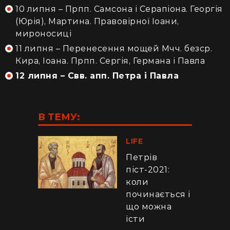
10 липня – Прпп. Самсона і Серапіона. Георгія
(Юрія), Мартина. Правовірної Іоани,
мироносиці
11 липня – Перенесення мощей Мчч. безср.
Кира, Іоана. Прпп. Сергія, Германа і Павла
12 липня – Свв. апп. Петра і Павла
В ТЕМУ:
LIFE
Петрів
піст-2021:
коли
починається і
що можна
їсти