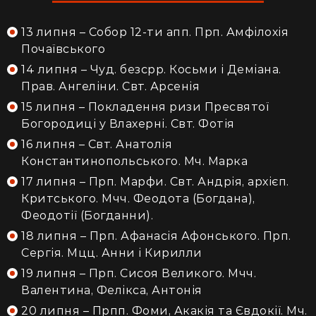
13 липня – Собор 12-ти апп. Прп. Амфілохія
Почаївського
14 липня – Чуд. безсрр. Косьми і Деміана.
Прав. Ангеліни. Свт. Арсенія
15 липня – Покладення ризи Пресвятої
Богородиці у Влахерні. Свт. Фотія
16 липня – Свт. Анатолія
Константинопольського. Мч. Марка
17 липня – Прп. Марфи. Свт. Андрія, архієп.
Критського. Мчч. Феодота (Богдана),
Феодотії (Богданни).
18 липня – Прп. Афанасія Афонського. Прп.
Сергія. Мцц. Анни і Кирилли
19 липня – Прп. Сисоя Великого. Мчч.
Валентина, Фелікса, Антонія
20 липня – Прпп. Фоми, Акакія та Євдокії. Мч.