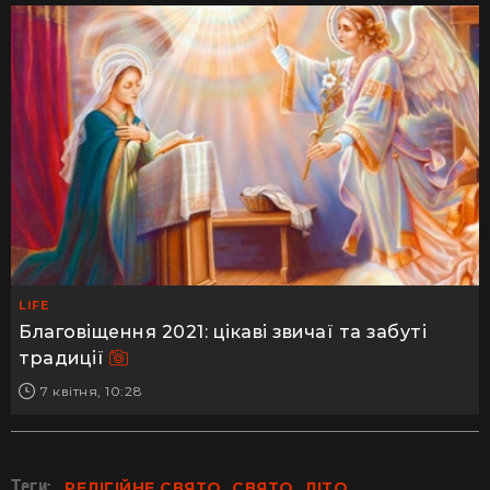
LIFE
Благовіщення 2021: цікаві звичаї та забуті
традиції
7 квітня, 10:28
Теги:
РЕЛІГІЙНЕ СВЯТО
СВЯТО
ЛІТО