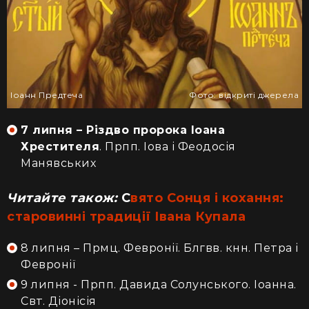
Іоанн Предтеча
Фото: відкриті джерела
7 липня – Різдво пророка Іоана
Хрестителя
. Прпп. Іова і Феодосія
Манявських
Читайте також:
С
вято Сонця і кохання:
старовинні традиції Івана Купала
8 липня – Прмц. Февронії. Блгвв. кнн. Петра і
Февронії
9 липня - Прпп. Давида Солунського. Іоанна.
Свт. Діонісія