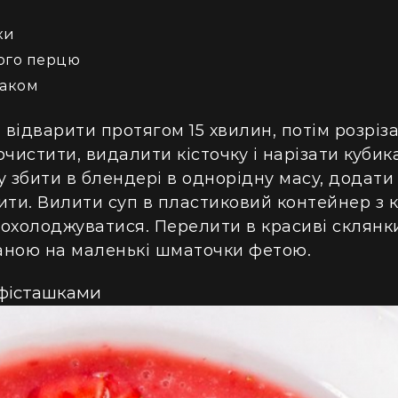
ки
ного перцю
маком
 відварити протягом 15 хвилин, потім розріза
чистити, видалити кісточку і нарізати кубик
 збити в блендері в однорідну масу, додати 
ити. Вилити суп в пластиковий контейнер з 
охолоджуватися. Перелити в красиві склянк
аною на маленькі шматочки фетою.
 фісташками