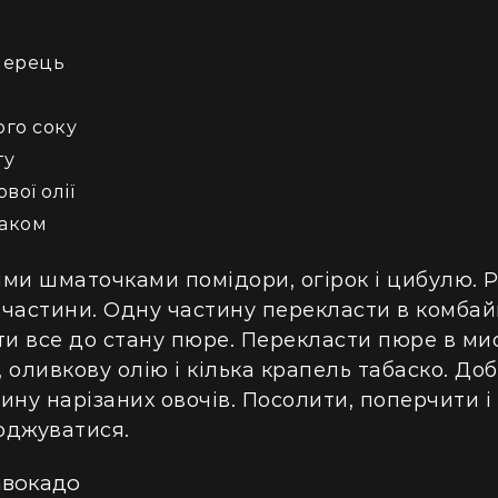
перець
ого соку
ту
вої олії
маком
ми шматочками помідори, огірок і цибулю. 
і частини. Одну частину перекласти в комбай
ти все до стану пюре. Перекласти пюре в ми
, оливкову олію і кілька крапель табаско. Д
ину нарізаних овочів. Посолити, поперчити і
оджуватися.
 авокадо