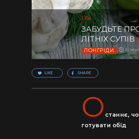
Life
ЗАБУДЬТЕ ПР
ЛІТНІХ СУПІВ
21 чер
ЛОНГРІДИ
LIKE
SHARE
О
станнє, чо
готувати обід