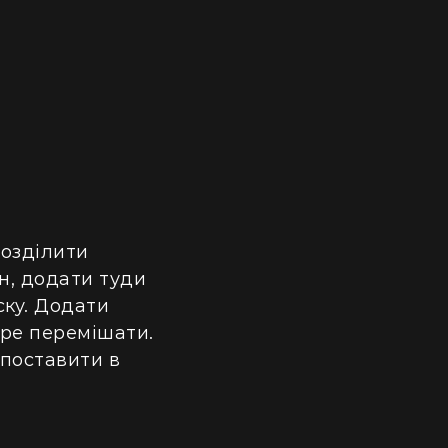
Розділити
н, додати туди
ску. Додати
обре перемішати.
 поставити в