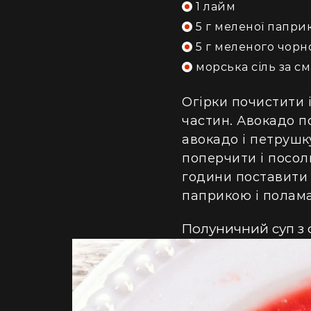
1 лайм
5 г меленої папри
5 г меленого чор
морська сіль за с
Огірки почистити і
частин. Авокадо по
авокадо і петрушку
поперчити і посол
години поставити 
паприкою і полам
Полуничний суп з