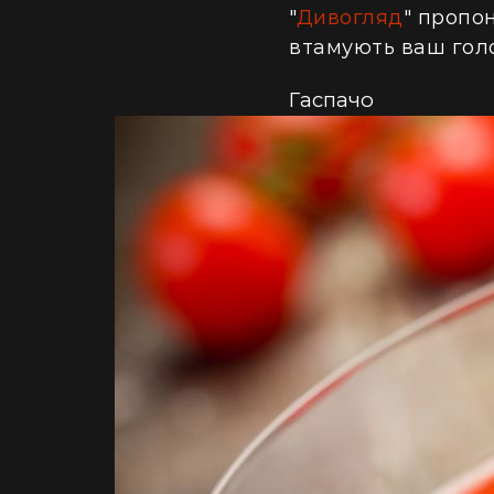
"
Дивогляд
" пропон
втамують ваш голод
Гаспачо