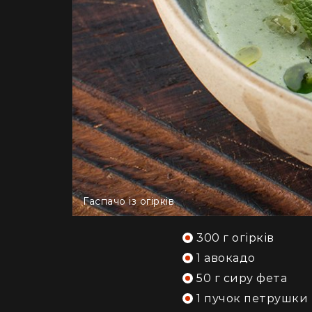
Гаспачо із огірків
300 г огірків
1 авокадо
50 г сиру фета
1 пучок петрушки