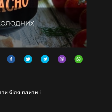
 ХОЛОДНИХ
яти біля плити і