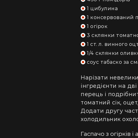
1 цибулина
1 консервований 
1 огірок
3 склянки томатн
1 ст. л. винного оц
1/4 склянки оливко
соус табаско за с
Нарізати невелики
інгредієнти на дв
перець і подрібни
томатний сік, оцет
Додати другу част
холодильник охол
Гаспачо з огірків і