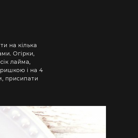
ти на кілька
ами. Огірки,
сік лайма,
кришкою і на 4
и, присипати