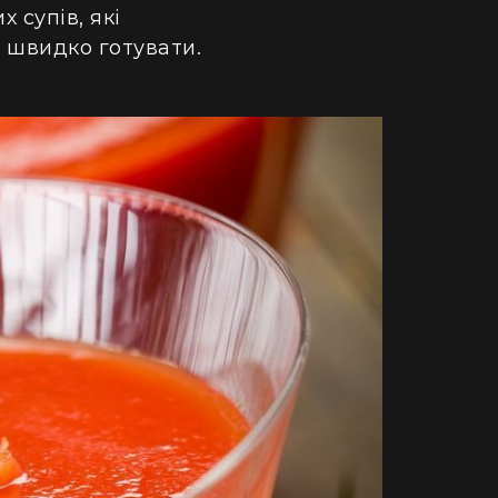
 супів, які
х швидко готувати.