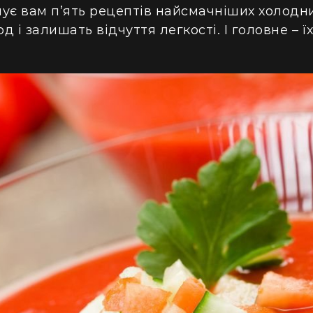
ує вам п’ять рецептів найсмачніших холодних
 і залишать відчуття легкості. І головне – ї