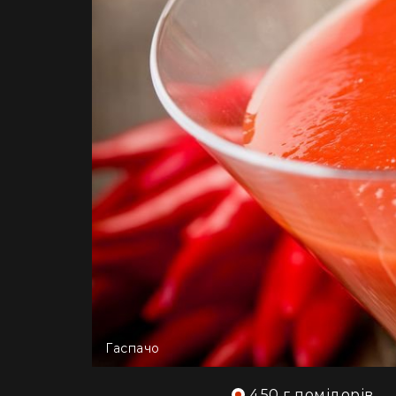
Гаспачо
450 г помідорів