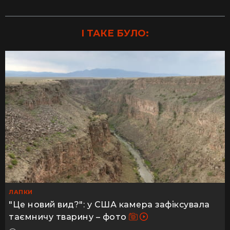
І ТАКЕ БУЛО:
ЛАПКИ
"Це новий вид?": у США камера зафіксувала
таємничу тварину – фото