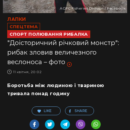
AGFC Fisheries Division / Facebook
ЛАПКИ
СПЕЦТЕМА
СПОРТ ПОЛЮВАННЯ РИБАЛКА
"Доісторичний річковий монстр":
рибак зловив величезного
веслоноса – фото
11 квітня, 20:02
Боротьба між людиною і твариною
тривала понад годину
LIKE
SHARE