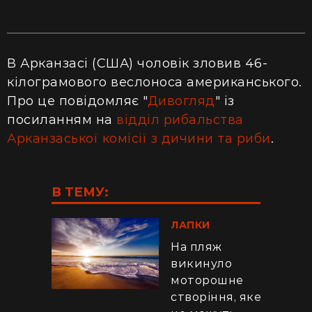
В Арканзасі (США) чоловік зловив 46-
кілограмового веслоноса американського.
Про це повідомляє "
Дивогляд
" із
посиланням на
відділ рибальства
Арканзаської комісії з дичини та риби
.
В ТЕМУ:
ЛАПКИ
На пляж
викинуло
моторошне
створіння, яке