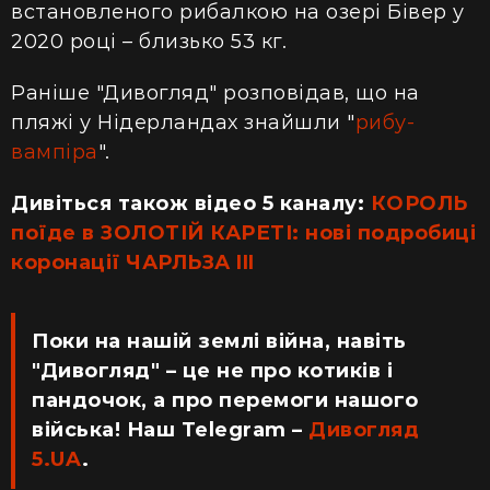
встановленого рибалкою на озері Бівер у
2020 році – близько 53 кг.
Раніше "Дивогляд" розповідав, що на
пляжі у Нідерландах знайшли "
рибу-
вампіра
".
Дивіться також відео 5 каналу:
КОРОЛЬ
поїде в ЗОЛОТІЙ КАРЕТІ: нові подробиці
коронації ЧАРЛЬЗА III
Поки на нашій землі війна, навіть
"Дивогляд" – це не про котиків і
пандочок, а про перемоги нашого
війська! Наш Telegram –
Дивогляд
5.UA
.