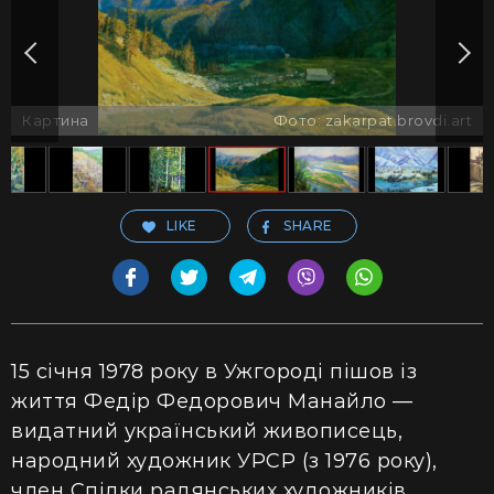
Картина
Фото: zakarpat.brovdi.art
LIKE
SHARE
15 січня 1978 року в Ужгороді пішов із
життя Федір Федорович Манайло —
видатний український живописець,
народний художник УРСР (з 1976 року),
член Спілки радянських художників