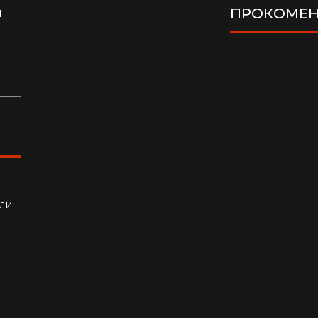
я
ПРОКОМЕН
ло
ли
алки