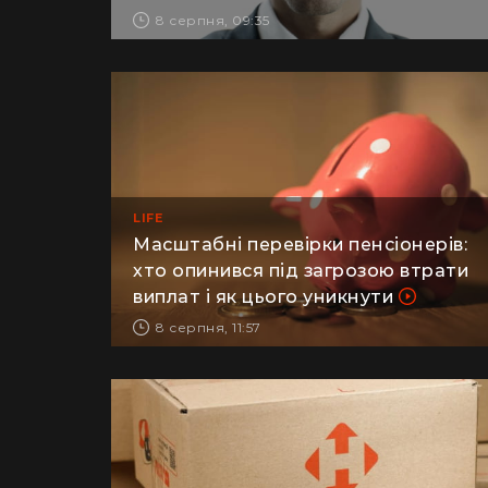
відомо (фото)
8 серпня, 09:35
LIFE
Масштабні перевірки пенсіонерів:
хто опинився під загрозою втрати
виплат і як цього уникнути
8 серпня, 11:57