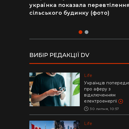
українка показала перевтіленн
салат – як відвідування
сільського будинку (фото)
популярного ресторану призве
до госпіталізації
ВИБІР РЕДАКЦІЇ DV
Life
Life
Українців попереди
Ледь втримали на
про аферу з
руках: у Дніпрі риб
відключенням
витягли з річки
електроенергії
гігантського коропа
(відео)
30 липня, 10:57
28 липня, 17:47
Life