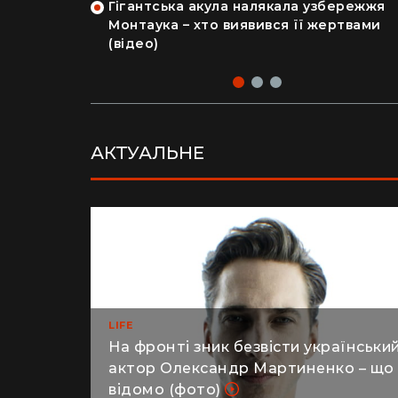
Гігантська акула налякала узбережжя
рка продала
Монтаука – хто виявився її жертвами
 купила дім
(відео)
АКТУАЛЬНЕ
LIFE
На фронті зник безвісти українськи
актор Олександр Мартиненко – що