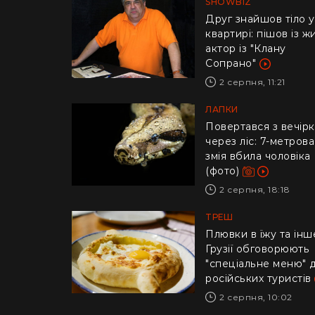
SHOWBIZ
Друг знайшов тіло у
квартирі: пішов із ж
актор із "Клану
Сопрано"
2 серпня, 11:21
ЛАПКИ
Повертався з вечір
через ліс: 7-метрова
змія вбила чоловіка
(фото)
2 серпня, 18:18
ТРЕШ
Плювки в їжу та інше
Грузії обговорюють
"спеціальне меню" 
російських туристів
2 серпня, 10:02