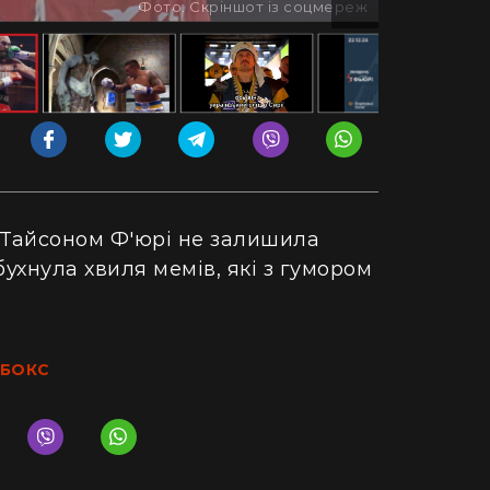
Фото: Скріншот із соцмереж
 Тайсоном Ф'юрі не залишила
ухнула хвиля мемів, які з гумором
.
БОКС