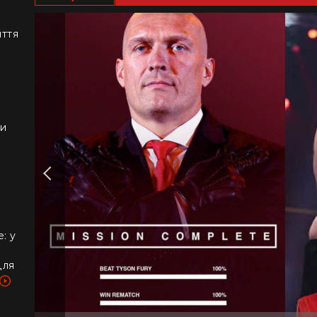
иття
ки
: у
для