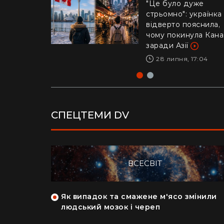
Life
"Це було дуже
стрьомно": українка
Драматичне відео і
відверто пояснила,
Каліфорнії: 16-річни
чому покинула Кан
ризикнув життям
заради Азії
заради дитини –
реакція Трампа
28 липня, 17:04
29 липня, 10:04
СПЕЦТЕМИ DV
ВСЕСВІТ
як кияни
Як випадок та смажене м'ясо змінили
на райський
людський мозок і череп