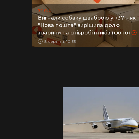
STYLE
Вигнали собаку шваброю у +37 – як
"Нова пошта" вирішила долю
тварини та співробітників (фото)
8 серпня, 10:35