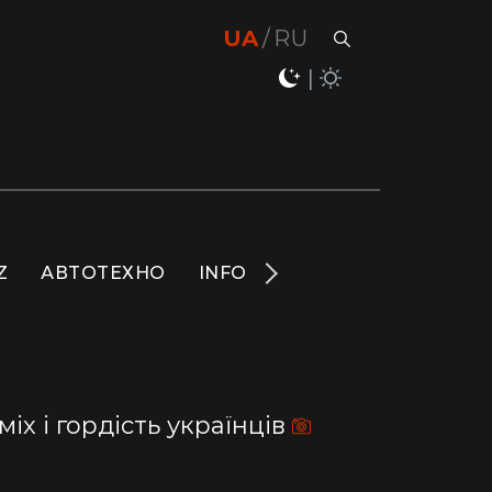
UA
RU
Z
АВТОТЕХНО
INFO
НОВИНИ
LIFE
S
іх і гордість українців