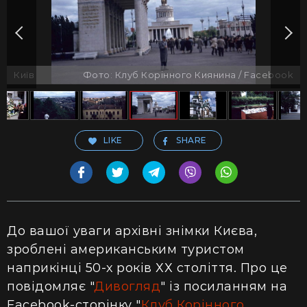
Київ
Фото: Клуб Корінного Киянина / Facebook
LIKE
SHARE
До вашої уваги архівні знімки Києва,
зроблені американським туристом
наприкінці 50-х років ХХ століття. Про це
повідомляє "
Дивогляд
" із посиланням на
Facebook-сторінку "
Клуб Корінного