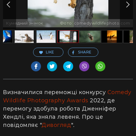
Кумедний знімок
Фото: comedywildlifephoto.com
LIKE
SHARE
Визначилися переможці конкурсу
Comedy
Wildlife Photography Awards
2022, де
перемогу здобула робота Дженніфер
Хендлі, яка зняла левеня. Про це
повідомляє "
Дивогляд
".