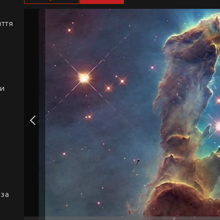
иття
ки
 за