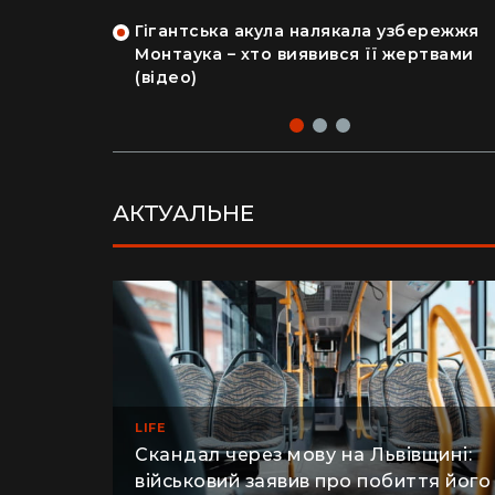
на райський
людський мозок і череп
Гігантська акула налякала узбережжя
рка продала
Монтаука – хто виявився її жертвами
 купила дім
(відео)
АКТУАЛЬНЕ
LIFE
Скандал через мову на Львівщині: