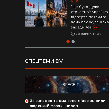
Life
Life
"Це було дуже
стрьомно": українка
Драматичне відео і
відверто пояснила,
Каліфорнії: 16-річни
чому покинула Кан
ризикнув життям
заради Азії
заради дитини –
реакція Трампа
28 липня, 17:04
29 липня, 10:04
СПЕЦТЕМИ DV
ВСЕСВІТ
як кияни
Як випадок та смажене м'ясо змінили