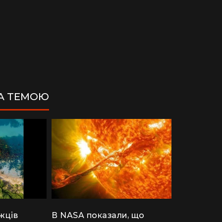
ЗА ТЕМОЮ
ДІМ
жців
В NASA показали, що
одну рослину не посаджу": як кияни
Як випадок