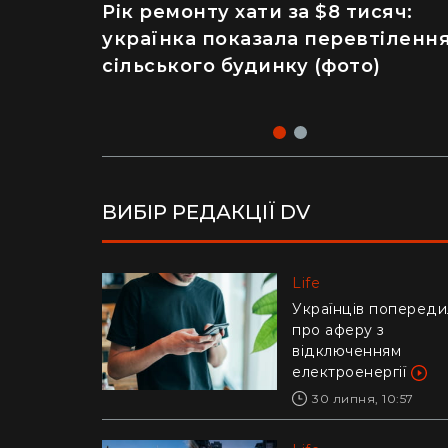
Рік ремонту хати за $8 тисяч:
Майже 2 тисячі отруєнь через
українка показала перевтіленн
салат – як відвідування
сільського будинку (фото)
популярного ресторану призве
до госпіталізації
ВИБІР РЕДАКЦІЇ DV
Life
Life
Українців попереди
Ледь втримали на
про аферу з
руках: у Дніпрі риб
відключенням
витягли з річки
електроенергії
гігантського коропа
(відео)
30 липня, 10:57
28 липня, 17:47