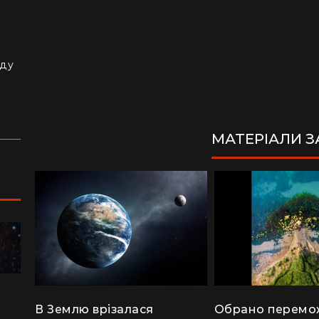
з
й
аду
МАТЕРІАЛИ 
ПОДОРОЖІ
В Землю врізалася
Обрано перемо
"Я відчув, як трясеться земля": перед
"Ж