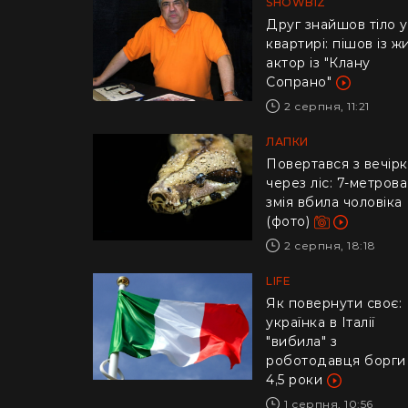
SHOWBIZ
Друг знайшов тіло у
квартирі: пішов із ж
актор із "Клану
Сопрано"
2 серпня, 11:21
ЛАПКИ
Повертався з вечір
через ліс: 7-метрова
змія вбила чоловіка
(фото)
2 серпня, 18:18
LIFE
​Як повернути своє:
українка в Італії
"вибила" з
роботодавця борги
4,5 роки
1 серпня, 10:56