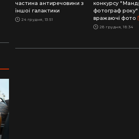
сотнями туристів в ущелині впали валуни
пе
частина антиречовини з
конкурсу "Манд
(відео)
ку
іншої галактики
фотограф року" 
вражаючі фото
24 грудня, 13:51
Життя на круїзному лайнері: скільки
З 
28 грудня, 18:34
коштує купити каюту та мешкати в морі
кв
з 