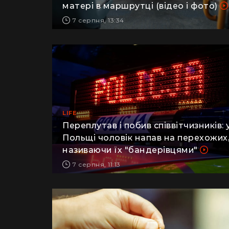
військовий заявив про побиття його
матері в маршрутці (відео і фото)
7 серпня, 13:34
LIFE
Переплутав і побив співвітчизників: 
Польщі чоловік напав на перехожих
називаючи їх "бандерівцями"
7 серпня, 11:13