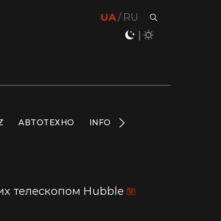
UA
RU
Z
АВТОТЕХНО
INFO
НОВИНИ
LIFE
S
их телескопом Hubble