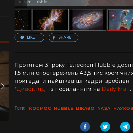
Знімки Hubble
LIKE
SHARE
Протягом 31 року телескоп Hubble дослі
1,5 млн спостережень 43,5 тис космічних
пригадати найцікавіші кадри, зроблені
"
Дивогляд
" із посиланням на
Daily Mail
.
Теги:
КОСМОС
HUBBLE
ЦІКАВО
NASA
НАУКОВ