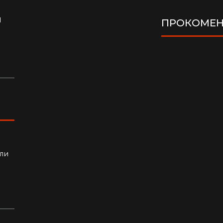
я
ПРОКОМЕН
ло
ли
алки