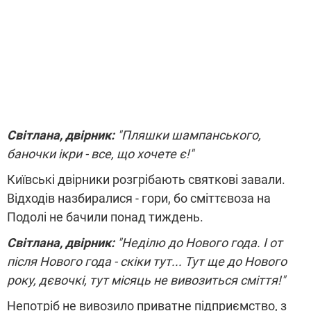
Світлана, двірник:
"Пляшки шампанського,
баночки ікри - все, що хочете є!"
Київські двірники розгрібають святкові завали.
Відходів назбиралися - гори, бо сміттєвоза на
Подолі не бачили понад тиждень.
Світлана, двірник:
"Неділю до Нового года. І от
після Нового года - скіки тут... Тут ще до Нового
року, дєвочкі, тут місяць не вивозиться сміття!"
Непотріб не вивозило приватне підприємство, з