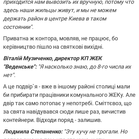
приходится нам вывозить их вручную, потому что
здесь наши жильцы живут, и мы не можем
держать район в центре Киева в таком
состоянии".
Приватна ж контора, мовляв, не працює, бо
керівництво пішло на святкові вихідні.
Віталій Музиченко, директор КП ЖЕК
"Веденське":
"Я насколько знаю, до 8-го числа их
нет".
А це подвір`я - вже в іншому районі столиці мали
би прибирати працівники комунального ЖЕКу. Але
двір так само потопає у непотребі. Сміттєвоз, що
за свята навідувався сюди лише раз, вичистив
контейнери. Відходи поряд - залишив.
Людмила Степаненко:
"Эту кучу не трогали. Но