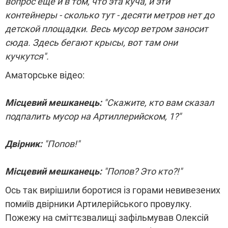
вопрос еще и в том, что эта куча, и эти
контейнеры - сколько тут - десяти метров нет до
детской площадки. Весь мусор ветром заносит
сюда. Здесь бегают крысы, вот там они
кучкутся".
Аматорське відео:
Місцевий мешканець:
"Cкажите, кто вам сказал
подпалить мусор на Артиллерийском, 1?"
Двірник:
"Попов!"
Місцевий мешканець:
"Попов? Это кто?!"
Ось так вирішили боротися із горами невивезених
помиїв двірники Артилерійського провулку.
Пожежу на сміттєзвалищі зафільмував Олексій