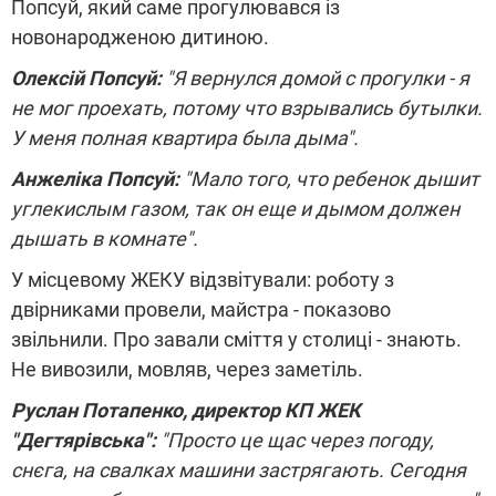
Попсуй, який саме прогулювався із
новонародженою дитиною.
Олексій Попсуй:
"Я вернулся домой с прогулки - я
не мог проехать, потому что взрывались бутылки.
У меня полная квартира была дыма".
Анжеліка Попсуй:
"Мало того, что ребенок дышит
углекислым газом, так он еще и дымом должен
дышать в комнате".
У місцевому ЖЕКУ відзвітували: роботу з
двірниками провели, майстра - показово
звільнили. Про завали сміття у столиці - знають.
Не вивозили, мовляв, через заметіль.
Руслан Потапенко, директор КП ЖЕК
"Дегтярівська":
"Просто це щас через погоду,
снєга, на свалках машини застрягають. Сегодня