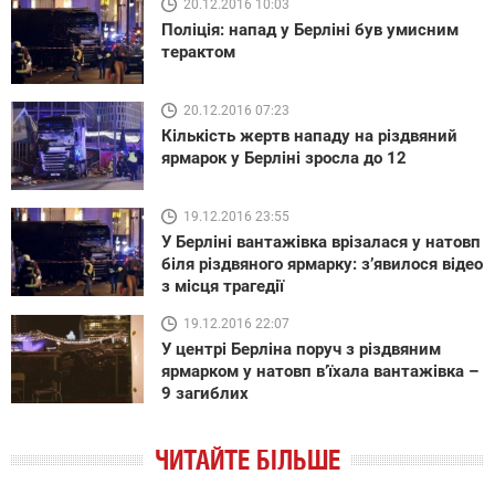
20.12.2016 10:03
Поліція: напад у Берліні був умисним
терактом
20.12.2016 07:23
Кількість жертв нападу на різдвяний
ярмарок у Берліні зросла до 12
19.12.2016 23:55
У Берліні вантажівка врізалася у натовп
біля різдвяного ярмарку: з’явилося відео
з місця трагедії
19.12.2016 22:07
У центрі Берліна поруч з різдвяним
ярмарком у натовп в’їхала вантажівка –
9 загиблих
ЧИТАЙТЕ БІЛЬШЕ