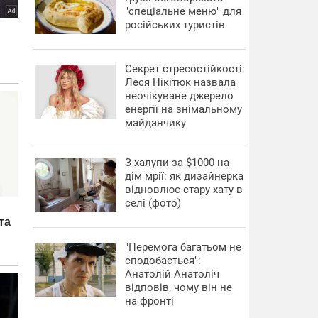
"спеціальне меню" для
російських туристів
Секрет стресостійкості:
Леся Нікітюк назвала
неочікуване джерело
енергії на знімальному
майданчику
З халупи за $1000 на
дім мрії: як дизайнерка
відновлює стару хату в
селі (фото)
"Перемога багатьом не
сподобається":
Анатолій Анатоліч
відповів, чому він не
на фронті