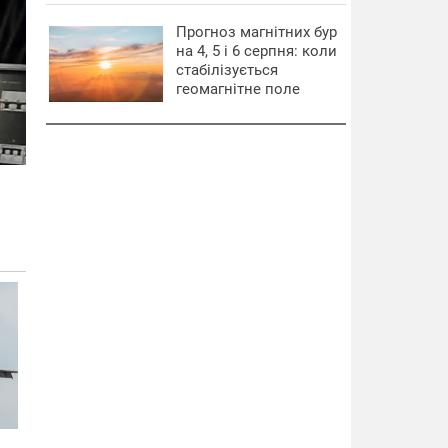
Прогноз магнітних бур
на 4, 5 і 6 серпня: коли
стабілізується
геомагнітне поле