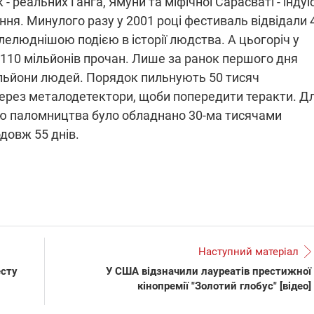
к - реальних Ґанґа, Ямуни та міфічної Сарасваті - індуї
ння. Минулого разу у 2001 році фестиваль відвідали 
лелюднішою подією в історії людства. А цьогоріч у
ПЛІВКИ МІНДІЧА: СПРАВА
110 мільйонів прочан. Лише за ранок першого дня
ННЯ СВІТЛА В УКРАЇНІ
ОБОРУДОК ДРУГА ЗЕЛЕНСЬКО
ільйони людей. Порядок пильнують 50 тисяч
через металодетектори, щоби попередити теракти. Д
живачів у чотирьох
Нова підозра у справі Міндіча: 
лишається без світла після
взялося за колишнього виконав
ію паломництва було обладнано 30-ма тисячами
бстрілів
директора Енергоатому
ербанки: через аномальну
З колишнього віцепрем'єра Олек
одовж 55 днів.
пні, можуть повернутися
Чернишова зняли електронний
ключень – подробиці
браслет стеження
Наступний матеріал
2:09
11.08.2025 15:16
есту
У США відзначили лауреатів престижної
Працюють на
війни" та
кінопремії "Золотий глобус" [відео]
передовій:
ндарний
підтримайте
nger
військкорів "5 каналу",