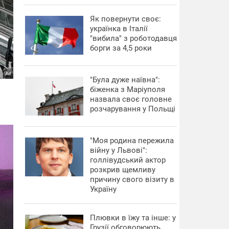
​Як повернути своє:
українка в Італії
"вибила" з роботодавця
борги за 4,5 роки
"Була дуже наївна":
біженка з Маріуполя
назвала своє головне
розчарування у Польщі
"Моя родина пережила
війну у Львові":
голлівудський актор
розкрив щемливу
причину свого візиту в
Україну
Плювки в їжу та інше: у
Грузії обговорюють