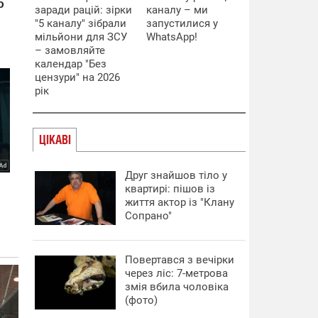
заради рацій: зірки
каналу – ми
"5 каналу" зібрали
запустилися у
мільйони для ЗСУ
WhatsApp!
– замовляйте
календар "Без
цензури" на 2026
рік
ЦІКАВІ
Друг знайшов тіло у
квартирі: пішов із
життя актор із "Клану
Сопрано"
Повертався з вечірки
через ліс: 7-метрова
змія вбила чоловіка
(фото)