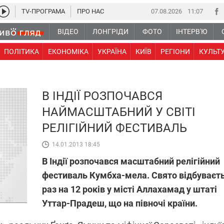
TV-ПРОГРАМА
ПРО НАС
07.08.2026
11 07
ВІДЕО
ЛОНГРІДИ
ФОТО
ІНТЕРВ'Ю
ПОЛІТИКА
ЕКОНОМІКА
УКРАЇНА
КИЇВ
РЕГІОНИ
КУЛЬТ
В ІНДІЇ РОЗПОЧАВСЯ
НАЙМАСШТАБНИЙ У СВІТІ
РЕЛІГІЙНИЙ ФЕСТИВАЛЬ
14.01.2013 18:45
В Індії розпочався масштабний релігійний
фестиваль Кумбха-мела. Свято відбуваєт
раз на 12 років у місті Аллахамад у штаті
Уттар-Прадеш, що на півночі країни.