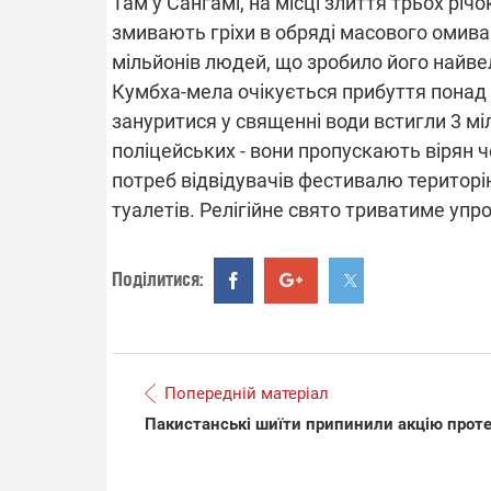
Там у Сангамі, на місці злиття трьох річо
змивають гріхи в обряді масового омива
мільйонів людей, що зробило його найве
Кумбха-мела очікується прибуття понад 
ВІДКЛЮЧЕ
зануритися у священні води встигли 3 м
поліцейських - вони пропускають вірян 
Частина спо
областях за
потреб відвідувачів фестивалю територ
російських о
Готуйте пав
туалетів. Релігійне свято триватиме упр
спеку у сер
графіки від
Поділитися:
Попередній матеріал
08.09.2025 1
Пакистанські шиїти припинили акцію прот
Підтримай
"Машинерію 
виграй леге
Dodge Challe