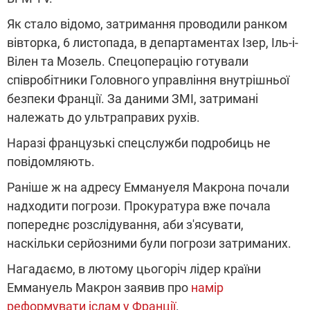
Як стало відомо, затримання проводили ранком
вівторка, 6 листопада, в департаментах Ізер, Іль-і-
Вілен та Мозель. Спецоперацію готували
співробітники Головного управління внутрішньої
безпеки Франції. За даними ЗМІ, затримані
належать до ультраправих рухів.
Наразі французькі спецслужби подробиць не
повідомляють.
Раніше ж на адресу Еммануеля Макрона почали
надходити погрози. Прокуратура вже почала
попереднє розслідування, аби з'ясувати,
наскільки серйозними були погрози затриманих.
Нагадаємо, в лютому цьогоріч лідер країни
Еммануель Макрон заявив про
намір
реформувати іслам у Франції
.