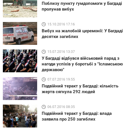
Поблизу пункту гумдопомоги у Багдаді
пролунав вибух
15.10.2016 17:16
Вибух на жалобній церемонії: У Багдаді
десятки загиблих
15.07.2016 13:37
У Багдаді відбувся військовий парад з
нагоди успіхів у боротьбі з "Ісламською
державою"
07.07.2016 19:55
Подвійний теракт у Багдаді: кількість
жертв сягнула 292 людей
06.07.2016 08:35
Подвійний теракт у Багдаді: влада
заявила про 250 загиблих