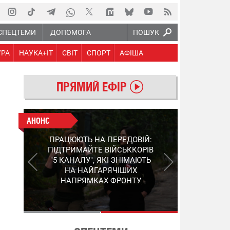
СПЕЦТЕМИ
ДОПОМОГА
ПОШУК
УРА
НАУКА+IT
СВІТ
СПОРТ
АФІША
ПРЯМИЙ ЕФІР
АНОНС
АНОНС
КІНЕЦЬ ВОРОЖИМ
ПРАЦЮЮТЬ НА ПЕРЕДОВІЙ:
"МОЛНІЯМ" ТА FPV: ЯК
ПІДТРИМАЙТЕ ВІЙСЬККОРІВ
УКРАЇНСЬКИЙ STEP-3
"5 КАНАЛУ", ЯКІ ЗНІМАЮТЬ
ЗМІНЮЄ ПРАВИЛА ГРИ –
НА НАЙГАРЯЧІШИХ
ПОДРОБИЦІ ПРО
НАПРЯМКАХ ФРОНТУ
ПЕРЕХОПЛЮВАЧ