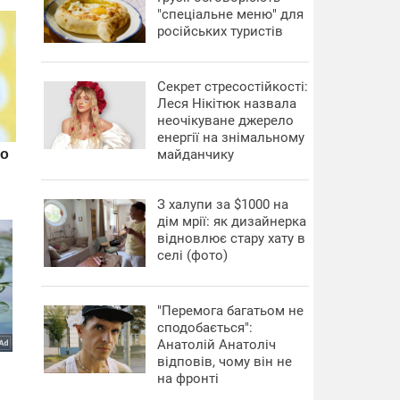
"спеціальне меню" для
російських туристів
Секрет стресостійкості:
Леся Нікітюк назвала
неочікуване джерело
енергії на знімальному
майданчику
З халупи за $1000 на
дім мрії: як дизайнерка
відновлює стару хату в
селі (фото)
"Перемога багатьом не
сподобається":
Анатолій Анатоліч
відповів, чому він не
на фронті