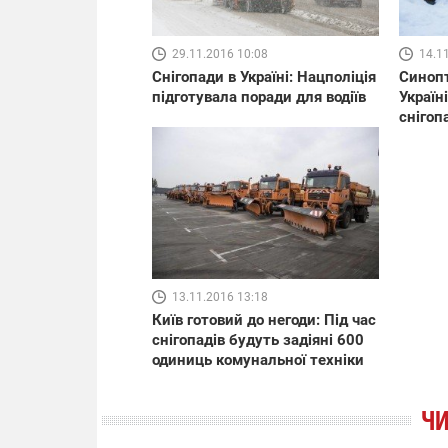
29.11.2016 10:08
14.1
Снігопади в Україні: Нацполіція
Синопт
підготувала поради для водіїв
Україн
снігоп
13.11.2016 13:18
Київ готовий до негоди: Під час
снігопадів будуть задіяні 600
одиниць комунальної техніки
ЧИ