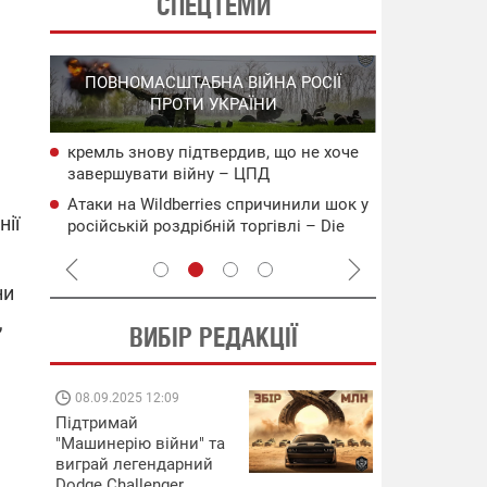
СПЕЦТЕМИ
СПЕЦОПЕРА
ПОВНОМАСШТАБНА ВІЙНА РОСІЇ
НА РО
ПРОТИ УКРАЇНИ
ГО
кремль знову підтвердив, що не хоче
НАБУ
СБС за 48 г
завершувати війну – ЦПД
чого
військових 
Атаки на Wildberries спричинили шок у
сія
В Ялті прол
нії
російській роздрібній торгівлі – Die
пожежа: пор
Welt
ни
,
ВИБІР РЕДАКЦІЇ
08.09.2025 12:09
11.08.2025 15:
Підтримай
Працюють на
"Машинерію війни" та
передовій:
виграй легендарний
підтримайте
Dodge Challenger
військкорів "5