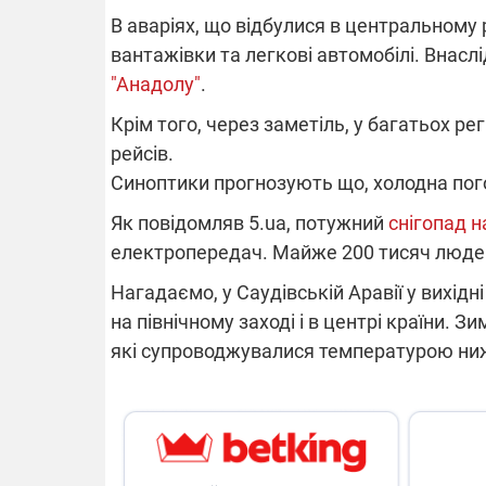
В аваріях, що відбулися в центральному 
вантажівки та легкові автомобілі. Внасл
"Анадолу"
.
ВІДКЛЮЧЕ
Крім того, через заметіль, у багатьох р
рейсів.
Частина спо
областях за
Синоптики прогнозують що, холодна пого
російських о
Готуйте пав
Як повідомляв 5.ua, потужний
снігопад 
спеку у сер
графіки від
електропередач. Майже 200 тисяч людей
Нагадаємо, у Саудівській Аравії у вихідн
на північному заході і в центрі країни. З
які супроводжувалися температурою ни
08.09.2025 1
Підтримай
"Машинерію 
виграй леге
Dodge Challe