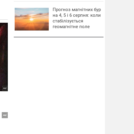
Прогноз магнітних бур
на 4, 5 і 6 серпня: коли
стабілізується
геомагнітне поле