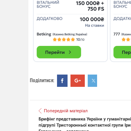
14.11.2025 1
"Око та щит"
РЕБ і пікапи
збір коштів 
одразу чоти
бригад ЗСУ
Поділитися:
Попередній матеріал
Брифінг представника України у гуманітарн
підгрупі Тристоронньої контактної групи Ір