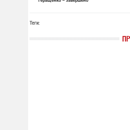
Геращенко – завершено
Теги:
П