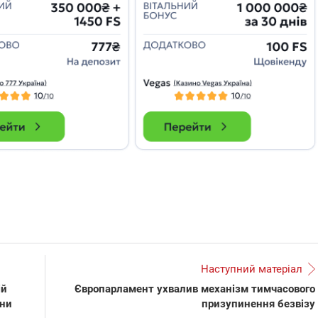
які знімають на
найгарячіших
напрямках фронту
7:15
04.12.2025 12:37
: дрони,
"Відправте
 – триває
Вернадського на
на потреби
фронт": стрілецька
рьох
бригада Повітряних
сил ЗСУ збирає на
НРК Numo
Наступний матеріал
ій
Європарламент ухвалив механізм тимчасового
ини
призупинення безвізу