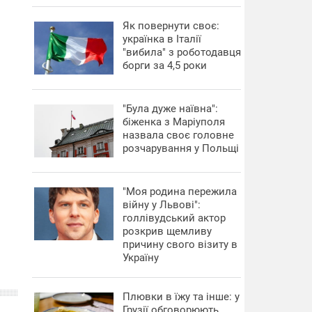
​Як повернути своє:
українка в Італії
"вибила" з роботодавця
борги за 4,5 роки
"Була дуже наївна":
біженка з Маріуполя
назвала своє головне
розчарування у Польщі
"Моя родина пережила
війну у Львові":
голлівудський актор
розкрив щемливу
причину свого візиту в
Україну
Плювки в їжу та інше: у
Грузії обговорюють