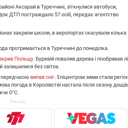
районі Аксарай в Туреччині, зіткнулися автобуси,
ідок ДТП постраждало 57 осіб, передає агентство
ПЛІВКИ МІНДІЧА: СПРАВА
ННЯ СВІТЛА В УКРАЇНІ
ОБОРУДОК ДРУГА ЗЕЛЕНСЬКО
егіонах закрили школи, в аеропортах скасували кілька
живачів у чотирьох
Нова підозра у справі Міндіча: 
лишається без світла після
взялося за колишнього виконав
да протримається в Туреччині до понеділка.
бстрілів
директора Енергоатому
ербанки: через аномальну
З колишнього віцепрем'єра Олек
накрив Польщу.
Буревій повалив дерева і пообривав лі
пні, можуть повернутися
Чернишова зняли електронний
ключень – подробиці
браслет стеження
 залишилися без світла.
і передчасно
випав сніг
. Епіцентром зими стали регіо
имова погода в Королівстві настала після сезону дощів
жче 0°C.
2:09
11.08.2025 15:16
Працюють на
війни" та
передовій:
ндарний
підтримайте
nger
військкорів "5 каналу",