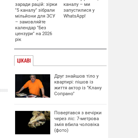
заради рацій: зірки
каналу – ми
"5 каналу" зібрали
запустилися у
мільйони для ЗСУ
WhatsApp!
– замовляйте
календар "Без
цензури" на 2026
рік
ЦІКАВІ
Друг знайшов тіло у
квартирі: пішов із
життя актор із "Клану
Сопрано"
Повертався з вечірки
через ліс: 7-метрова
змія вбила чоловіка
(фото)