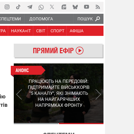
СПЕЦТЕМИ
ДОПОМОГА
ПОШУК
УРА
НАУКА+IT
СВІТ
СПОРТ
АФІША
ПРЯМИЙ ЕФІР
АНОНС
АНОНС
КІНЕЦЬ ВОРОЖИМ
ПРАЦЮЮТЬ НА ПЕРЕДОВІЙ:
"МОЛНІЯМ" ТА FPV: ЯК
ПІДТРИМАЙТЕ ВІЙСЬККОРІВ
УКРАЇНСЬКИЙ STEP-3
"5 КАНАЛУ", ЯКІ ЗНІМАЮТЬ
цію
ЗМІНЮЄ ПРАВИЛА ГРИ –
НА НАЙГАРЯЧІШИХ
ПОДРОБИЦІ ПРО
тів
НАПРЯМКАХ ФРОНТУ
ПЕРЕХОПЛЮВАЧ