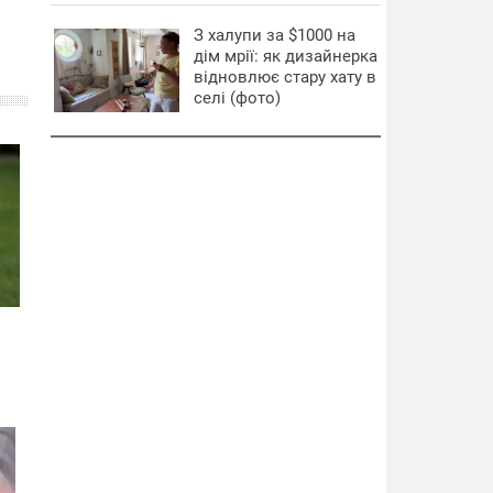
З халупи за $1000 на
дім мрії: як дизайнерка
відновлює стару хату в
селі (фото)