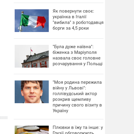
​Як повернути своє:
українка в Італії
"вибила" з роботодавця
борги за 4,5 роки
"Була дуже наївна":
біженка з Маріуполя
назвала своє головне
розчарування у Польщі
"Моя родина пережила
війну у Львові":
голлівудський актор
розкрив щемливу
причину свого візиту в
Україну
Плювки в їжу та інше: у
Грузії обговорюють