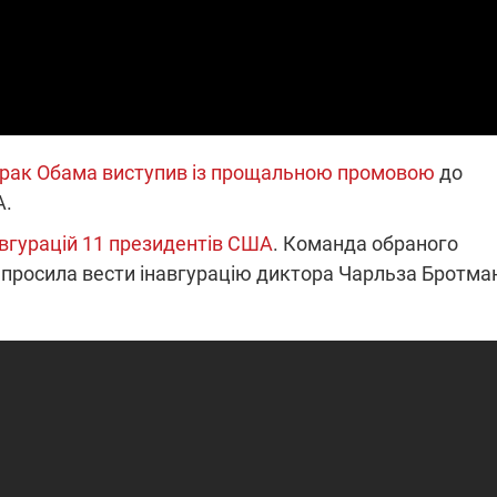
 на
х
ронту
2:37
14.11.2025 17:15
"Око та щит": дрони,
о на
РЕБ і пікапи – триває
лецька
збір коштів на потреби
ітряних
одразу чотирьох
рак Обама виступив із прощальною промовою
до
рає на
бригад ЗСУ
А.
вгурацій 11 президентів США
. Команда обраного
росила вести інавгурацію диктора Чарльза Бротма