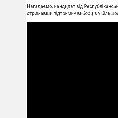
Нагадаємо, кандидат від Республіканськ
отримавши підтримку виборців у більшос
ПЛІВК
ВІДКЛЮЧЕННЯ СВІТЛА В УКРАЇНІ
ОБОРУДОК
Частина споживачів у чотирьох
Нова підозр
областях залишається без світла після
взялося за 
російських обстрілів
директора Е
Готуйте павербанки: через аномальну
З колишньог
спеку у серпні, можуть повернутися
Чернишова 
графіки відключень – подробиці
браслет сте
08.09.2025 12:09
11.08.2025 1
Підтримай
Працюють н
"Машинерію війни" та
передовій:
виграй легендарний
підтримайте
Dodge Challenger
військкорів 