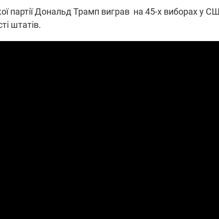
ої партії Дональд Трамп виграв на 45-х виборах у С
ті штатів.
ПОВНОМАСШТАБНА ВІЙНА РОС
И МІНДІЧА: СПРАВА
ПРОТИ УКРАЇНИ
 ДРУГА ЗЕЛЕНСЬКОГО
У Польщі закликали серйозно
а у справі Міндіча: НАБУ
обговорити можливість збивати
колишнього виконавчого
російські ракети ще над Україно
нергоатому
Сили оборони від початку року
о віцепрем'єра Олексія
нейтралізували дронами понад 
зняли електронний
тис. росіян
ження
5:16
08.09.2025 12:09
а
Підтримай
"Машинерію війни" та
виграй легендарний
"5 каналу",
Dodge Challenger