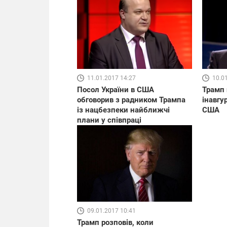
11.01.2017 14:27
10.0
Посол України в США
Трамп 
обговорив з радником Трампа
інавгу
із нацбезпеки найближчі
США
плани у співпраці
09.01.2017 10:41
Трамп розповів, коли