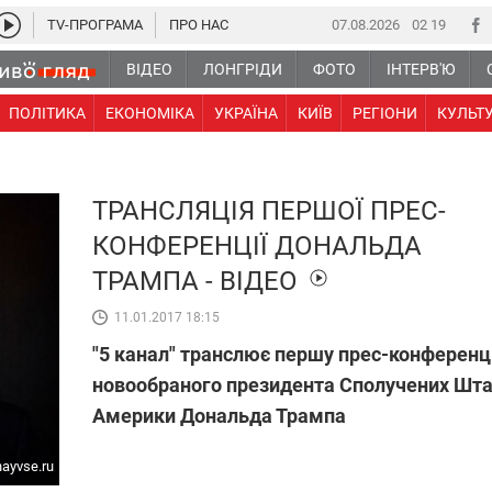
TV-ПРОГРАМА
ПРО НАС
07.08.2026
02 19
ВІДЕО
ЛОНГРІДИ
ФОТО
ІНТЕРВ'Ю
ПОЛІТИКА
ЕКОНОМІКА
УКРАЇНА
КИЇВ
РЕГІОНИ
КУЛЬТ
ТРАНСЛЯЦІЯ ПЕРШОЇ ПРЕС-
КОНФЕРЕНЦІЇ ДОНАЛЬДА
ТРАМПА - ВІДЕО
11.01.2017 18:15
"5 канал" транслює першу прес-конферен
новообраного президента Сполучених Шта
Америки Дональда Трампа
nayvse.ru