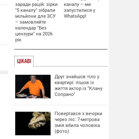
заради рацій: зірки
каналу – ми
"5 каналу" зібрали
запустилися у
мільйони для ЗСУ
WhatsApp!
– замовляйте
календар "Без
цензури" на 2026
рік
ЦІКАВІ
Друг знайшов тіло у
квартирі: пішов із
життя актор із "Клану
Сопрано"
Повертався з вечірки
через ліс: 7-метрова
змія вбила чоловіка
(фото)