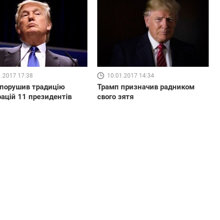
1.2017 17:38
10.01.2017 14:34
порушив традицію
Трамп призначив радником
рацій 11 президентів
свого зятя