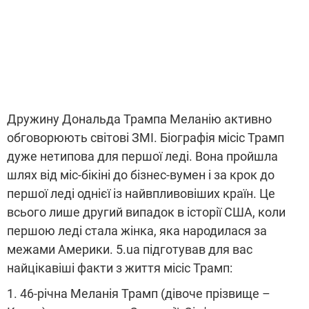
Дружину Дональда Трампа Меланію активно
обговорюють світові ЗМІ. Біографія місіс Трамп
дуже нетипова для першої леді. Вона пройшла
шлях від міс-бікіні до бізнес-вумен і за крок до
першої леді однієї із найвпливовіших країн. Це
всього лише другий випадок в історії США, коли
першою леді стала жінка, яка народилася за
межами Америки. 5.ua підготував для вас
найцікавіші факти з життя місіс Трамп:
1. 46-річна Меланія Трамп (дівоче прізвище –