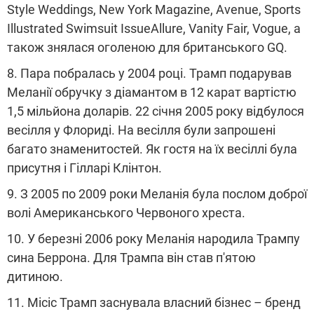
Style Weddings, New York Magazine, Avenue, Sports
Illustrated Swimsuit IssueAllure, Vanity Fair, Vogue, а
також знялася оголеною для британського GQ.
8. Пара побралась у 2004 році. Трамп подарував
Меланії обручку з діамантом в 12 карат вартістю
1,5 мільйона доларів. 22 січня 2005 року відбулося
весілля у Флориді. На весілля були запрошені
багато знаменитостей. Як гостя на їх весіллі була
присутня і Гілларі Клінтон.
9. З 2005 по 2009 роки Меланія була послом доброї
волі Американського Червоного хреста.
10. У березні 2006 року Меланія народила Трампу
сина Беррона. Для Трампа він став п'ятою
дитиною.
11. Місіс Трамп заснувала власний бізнес – бренд