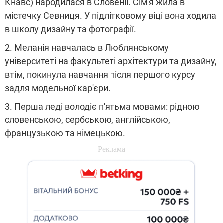
Кнавс) народилася в Словенії. Сім'я жила в
містечку Севниця. У підлітковому віці вона ходила
в школу дизайну та фотографії.
2. Меланія навчалась в Люблянському
університеті на факультеті архітектури та дизайну,
втім, покинула навчання після першого курсу
задля модельної кар'єри.
3. Перша леді володіє п'ятьма мовами: рідною
словенською, сербською, англійською,
французькою та німецькою.