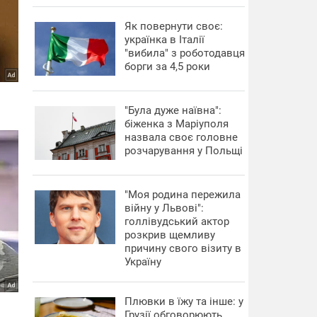
​Як повернути своє:
українка в Італії
"вибила" з роботодавця
борги за 4,5 роки
"Була дуже наївна":
біженка з Маріуполя
назвала своє головне
розчарування у Польщі
"Моя родина пережила
війну у Львові":
голлівудський актор
розкрив щемливу
причину свого візиту в
Україну
Плювки в їжу та інше: у
Грузії обговорюють