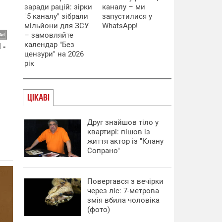
заради рацій: зірки
каналу – ми
"5 каналу" зібрали
запустилися у
мільйони для ЗСУ
WhatsApp!
– замовляйте
календар "Без
цензури" на 2026
рік
ЦІКАВІ
Друг знайшов тіло у
квартирі: пішов із
життя актор із "Клану
Сопрано"
Повертався з вечірки
через ліс: 7-метрова
змія вбила чоловіка
(фото)