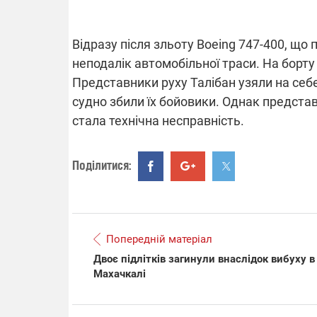
Відразу після зльоту Boeing 747-400, що
ВІДКЛЮЧЕ
неподалік автомобільної траси. На борту
Представники руху Талібан узяли на себе
Частина спо
судно збили їх бойовики. Однак предст
областях за
стала технічна несправність.
російських о
Готуйте пав
спеку у сер
графіки від
Поділитися:
Попередній матеріал
Двоє підлітків загинули внаслідок вибуху в
08.09.2025 1
Махачкалі
Підтримай
"Машинерію 
виграй леге
Dodge Challe