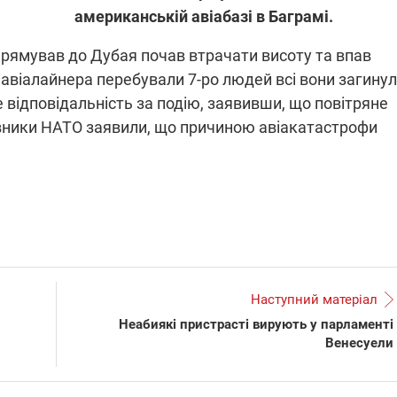
американській авіабазі в Баграмі.
 прямував до Дубая почав втрачати висоту та впав
ПЛІВКИ МІНДІЧА: СПРАВА
ННЯ СВІТЛА В УКРАЇНІ
 авіалайнера перебували 7-ро людей всі вони загинул
ОБОРУДОК ДРУГА ЗЕЛЕНСЬКО
 відповідальність за подію, заявивши, що повітряне
живачів у чотирьох
Нова підозра у справі Міндіча: 
авники НАТО заявили, що причиною авіакатастрофи
лишається без світла після
взялося за колишнього виконав
бстрілів
директора Енергоатому
ербанки: через аномальну
З колишнього віцепрем'єра Олек
пні, можуть повернутися
Чернишова зняли електронний
ключень – подробиці
браслет стеження
Наступний матеріал
Неабиякі пристрасті вирують у парламенті
2:09
11.08.2025 15:16
Венесуели
Працюють на
війни" та
передовій:
ндарний
підтримайте
nger
військкорів "5 каналу",