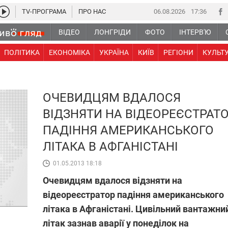
TV-ПРОГРАМА
ПРО НАС
06.08.2026
17 36
ВІДЕО
ЛОНГРІДИ
ФОТО
ІНТЕРВ'Ю
ПОЛІТИКА
ЕКОНОМІКА
УКРАЇНА
КИЇВ
РЕГІОНИ
КУЛЬТ
ОЧЕВИДЦЯМ ВДАЛОСЯ
ВІДЗНЯТИ НА ВІДЕОРЕЄСТРАТ
ПАДІННЯ АМЕРИКАНСЬКОГО
ЛІТАКА В АФГАНІСТАНІ
01.05.2013 18:18
Очевидцям вдалося відзняти на
відеореєстратор падіння американського
літака в Афганістані. Цивільний вантажни
літак зазнав аварії у понеділок на