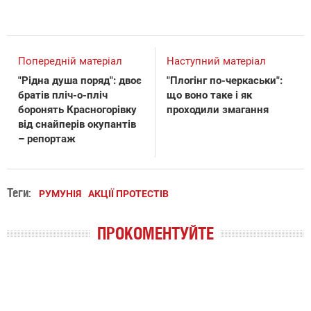
Попередній матеріал
Наступний матеріал
"Рідна душа поряд": двоє
"Плогінг по-черкаськи":
братів пліч-о-пліч
що воно таке і як
боронять Красногорівку
проходили змагання
від снайперів окупантів
– репортаж
Теги:
РУМУНІЯ
АКЦІЇ ПРОТЕСТІВ
ПРОКОМЕНТУЙТЕ