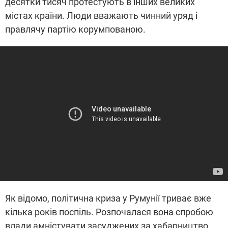
десятки тисяч протестують в інших великих
містах країни. Люди вважають чинний уряд і
правлячу партію корумпованою.
Як відомо, політична криза у Румунії триває вже
кілька років поспіль. Розпочалася вона спробою
влади амністувати засуджених за хабарництво