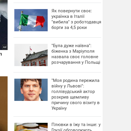
​Як повернути своє:
українка в Італії
"вибила" з роботодавця
борги за 4,5 роки
"Була дуже наївна":
біженка з Маріуполя
назвала своє головне
розчарування у Польщі
"Моя родина пережила
війну у Львові":
голлівудський актор
розкрив щемливу
причину свого візиту в
Україну
Плювки в їжу та інше: у
Грузії обговорюють