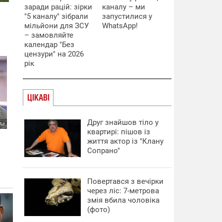
заради рацій: зірки
каналу – ми
"5 каналу" зібрали
запустилися у
мільйони для ЗСУ
WhatsApp!
– замовляйте
календар "Без
цензури" на 2026
рік
ЦІКАВІ
Друг знайшов тіло у
квартирі: пішов із
життя актор із "Клану
Сопрано"
Повертався з вечірки
через ліс: 7-метрова
змія вбила чоловіка
(фото)