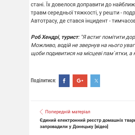
стані. Їх довелося доправити до найбли
травм середньої тяжкості, у решти - подр
Автотрасу, де стався інцидент - тимчасо
ВІДКЛЮ
Роб Хендрі, турист
: "Я встиг помітити до
Частина с
Можливо, водій не звернув на нього уваги
областях 
щоби подивитися на місцеві пам`ятки, а 
російськи
Готуйте п
спеку у с
графіки в
Поділитися:
08.09.
Попередній матеріал
Підтри
Єдиний електронний реєстр домашніх твар
"Машине
запровадили у Донецьку [відео]
виграй 
Dodge C