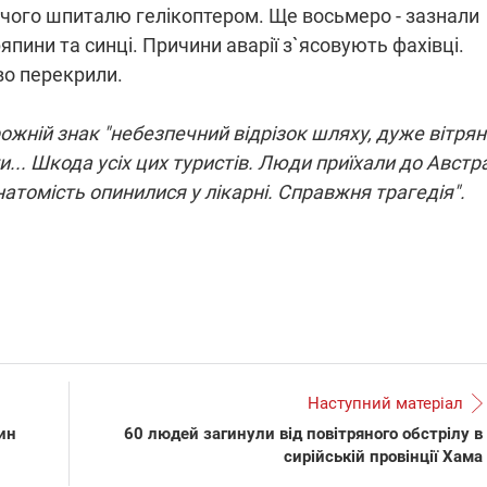
жчого шпиталю гелікоптером. Ще восьмеро - зазнали
япини та синці. Причини аварії з`ясовують фахівці.
во перекрили.
ПЛІВКИ МІНДІЧА: СПРАВ
ЧЕННЯ СВІТЛА В УКРАЇНІ
ОБОРУДОК ДРУГА ЗЕЛЕНСЬ
рожній знак "небезпечний відрізок шляху, дуже вітрян
поживачів у чотирьох
Нова підозра у справі Міндіча
... Шкода усіх цих туристів. Люди приїхали до Австра
залишається без світла після
взялося за колишнього викон
натомість опинилися у лікарні. Справжня трагедія".
х обстрілів
директора Енергоатому
авербанки: через аномальну
З колишнього віцепрем'єра Ол
ерпні, можуть повернутися
Чернишова зняли електронни
ідключень – подробиці
браслет стеження
2025 12:09
11.08.2025 15:16
Наступний матеріал
май
Працюють на
ин
60 людей загинули від повітряного обстрілу в
рію війни" та
передовій:
сирійській провінції Хама
легендарний
підтримайте
hallenger
військкорів "5 каналу",