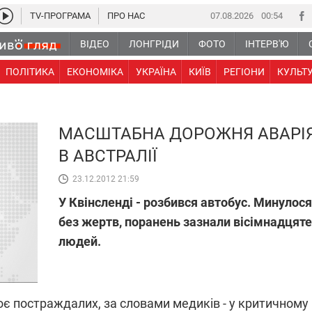
TV-ПРОГРАМА
ПРО НАС
07.08.2026
00:54
ВІДЕО
ЛОНГРІДИ
ФОТО
ІНТЕРВ'Ю
ПОЛІТИКА
ЕКОНОМІКА
УКРАЇНА
КИЇВ
РЕГІОНИ
КУЛЬТ
МАСШТАБНА ДОРОЖНЯ АВАРІ
В АВСТРАЛІЇ
23.12.2012 21:59
У Квінсленді - розбився автобус. Минулося
без жертв, поранень зазнали вісімнадцят
людей.
є постраждалих, за словами медиків - у критичному