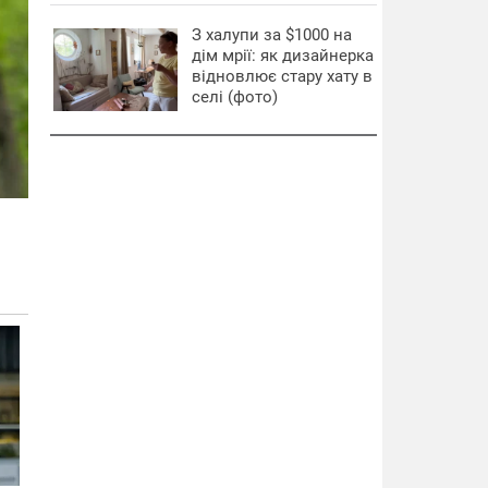
З халупи за $1000 на
дім мрії: як дизайнерка
відновлює стару хату в
селі (фото)