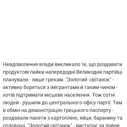
Невдоволення влади викликало те, що роздавати
продуктові пайки напередодні Великодня партійці
планували - лише грекам. "Золотий світанок" -
активно бореться з імігрантами й таким чином -
хотів підтримати місцеве населення. Тож сотні
людей - рушили до центрального офісу партії. Там
в обмін на демонстрацію грецького паспорту -
роздавали пакети з картоплею, яйця, баранину та
солодощі. "Золотий світанок" - виступає за повне