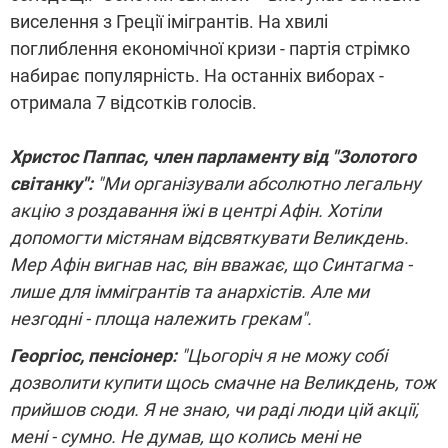
виселення з Греції імігрантів. На хвилі
поглиблення економічної кризи - партія стрімко
набирає популярність. На останніх виборах -
отримала 7 відсотків голосів.
Христос Паппас, член парламенту від "Золотого
світанку":
"Ми організували абсолютно легальну
акцію з роздавання їжі в центрі Афін. Хотіли
допомогти містянам відсвяткувати Великдень.
Мер Афін вигнав нас, він вважає, що Синтагма -
лише для іммігрантів та анархістів. Але ми
незгодні - площа належить грекам".
Георгіос, пенсіонер:
"Цьогоріч я не можу собі
дозволити купити щось смачне на Великдень, тож
прийшов сюди. Я не знаю, чи раді люди цій акції,
мені - сумно. Не думав, що колись мені не