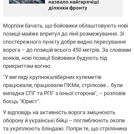
назвало найгарячіші
ділянки фронту
Морпіхи бачать, що бойовики облаштовують нові
позиції майже впритул до лінії розмежування. Зі
спостережного пункту добре видно пересування
ворога – до позицій всього 450 метрів. За словами
вояків, нові позиції бойовики будують під
прикриттям вогню.
"У вигляді крупнокаліберних кулеметів
працювали, працювали ПКМи, стрілкове… були
випадки СПГ та РПГ з їхньої сторони", – розповів
боєць "Юрист".
У відповідь на активність ворога зміцнюють
оборону й українські бійці – поглиблюють окопи
та укріплюють бліндажі. Попри те, що стрілянина