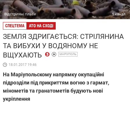
Відстріляні гільзи
5 канал
СПЕЦТЕМА
АТО НА СХОДІ
ЗЕМЛЯ ЗДРИГАЄТЬСЯ: СТРІЛЯНИНА
ТА ВИБУХИ У ВОДЯНОМУ НЕ
ВЩУХАЮТЬ
МАРІУПОЛЬ
18.01.2017 19:46
На Маріупольскому напрямку окупаційні
підрозділи під прикриттям вогню з гармат,
мінометів та гранатометів будують нові
укріплення