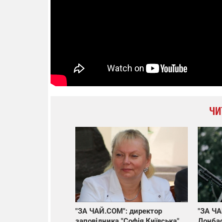
ЧИ
"ЗА ЧАЙ.COM": директор
"ЗА ЧА
заповідника "Софія Київська"
Донбас