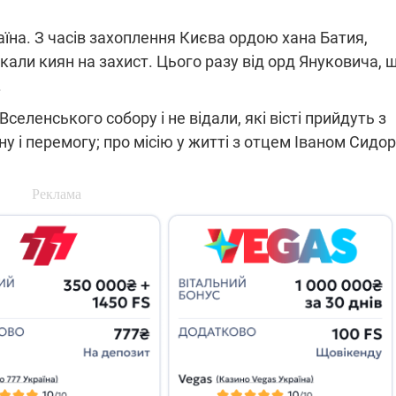
.
які знімають на
найгарячіших
аїна. З часів захоплення Києва ордою хана Батия,
напрямках фронту
7:15
04.12.2025 12:37
икали киян на захист. Цього разу від орд Януковича, 
: дрони,
"Відправте
.
 – триває
Вернадського на
на потреби
фронт": стрілецька
еленського собору і не відали, які вісті прийдуть з
рьох
бригада Повітряних
сил ЗСУ збирає на
йну і перемогу; про місію у житті з отцем Іваном Сидо
НРК Numo