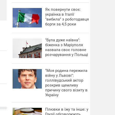
​Як повернути своє:
українка в Італії
"вибила" з роботодавця
борги за 4,5 роки
"Була дуже наївна":
біженка з Маріуполя
назвала своє головне
розчарування у Польщі
"Моя родина пережила
війну у Львові":
голлівудський актор
розкрив щемливу
причину свого візиту в
Україну
Плювки в їжу та інше: у
Грузії обговорюють