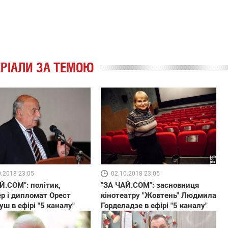
РІАЛИ ЗА ТЕМОЮ
0.2018 23:05
02.10.2018 23:05
Й.COM": політик,
"ЗА ЧАЙ.COM": засновниця
р і дипломат Орест
кінотеатру "Жовтень" Людмила
ш в ефірі "5 каналу"
Горделадзе в ефірі "5 каналу"