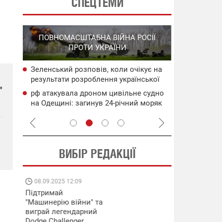
СПЕЦТЕМИ
СПЕЦОПЕРА
ПОВНОМАСШТАБНА ВІЙНА РОСІЇ
НА РО
ПРОТИ УКРАЇНИ
ГО
Зеленський розповів, коли очікує на
НАБУ
Уражено во
результати розроблення української
чого
дронами в 
балістики
"
Генштаб ЗС
рф атакувала дроном цивільне судно
сія
Подвійний 
на Одещині: загинув 24-річний моряк
цілям рф: д
ВИБІР РЕДАКЦІЇ
08.09.2025 12:09
11.08.2025 15:
Підтримай
Працюють на
"Машинерію війни" та
передовій:
виграй легендарний
підтримайте
Dodge Challenger
військкорів "5