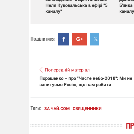
Неля Куковальська в ефірі "5
Б'янка
каналу"
каналу
Поділитися:
Попередній матеріал
Порошенко – про "Чисте небо-2018": Ми не
запитуємо Росію, що нам робити
Теги:
ЗА ЧАЙ.COM
СВЯЩЕННИКИ
П