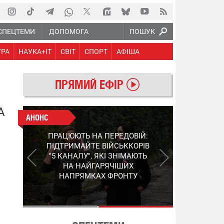
СПЕЦТЕМИ
ДОПОМОГА
ПОШУК
УРА
НАУКА+IT
СВІТ
СПОРТ
АФІША
ПРЯМИЙ ЕФІР
А
АНОНС
АНОНС
КІНЕЦЬ ВОРОЖИМ
ПРАЦЮЮТЬ НА ПЕРЕДОВІЙ:
"МОЛНІЯМ" ТА FPV: ЯК
ПІДТРИМАЙТЕ ВІЙСЬККОРІВ
УКРАЇНСЬКИЙ STEP-3
"5 КАНАЛУ", ЯКІ ЗНІМАЮТЬ
ЗМІНЮЄ ПРАВИЛА ГРИ –
НА НАЙГАРЯЧІШИХ
ПОДРОБИЦІ ПРО
НАПРЯМКАХ ФРОНТУ
ПЕРЕХОПЛЮВАЧ