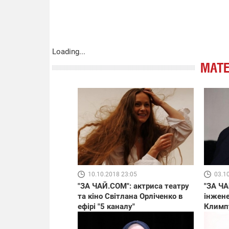
Loading...
МАТЕ
10.10.2018 23:05
03.1
"ЗА ЧАЙ.COM": актриса театру
"ЗА ЧА
та кіно Світлана Орліченко в
інжене
ефірі "5 каналу"
Климпу