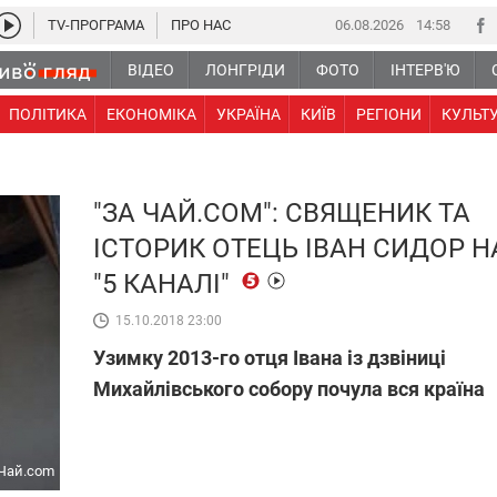
TV-ПРОГРАМА
ПРО НАС
06.08.2026
14 58
ВІДЕО
ЛОНГРІДИ
ФОТО
ІНТЕРВ'Ю
ПОЛІТИКА
ЕКОНОМІКА
УКРАЇНА
КИЇВ
РЕГІОНИ
КУЛЬТ
"ЗА ЧАЙ.COM": СВЯЩЕНИК ТА
ІСТОРИК ОТЕЦЬ ІВАН СИДОР Н
"5 КАНАЛІ"
15.10.2018 23:00
Узимку 2013-го отця Івана із дзвіниці
Михайлівського собору почула вся країна
 Чай.com