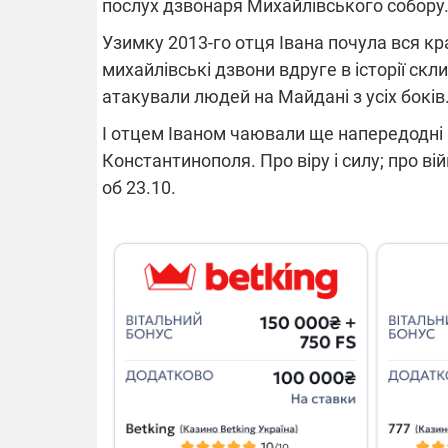
послух дзвонаря Михайлівського собору
Узимку 2013-го отця Івана почула вся кр
14.11.2025 1
михайлівські дзвони вдруге в історії скл
"Око та щит"
атакували людей на Майдані з усіх боків
РЕБ і пікапи
збір коштів 
І отцем Іваном чаювали ще напередодні Вс
одразу чоти
бригад ЗСУ
Константинополя. Про віру і силу; про ві
об 23.10.