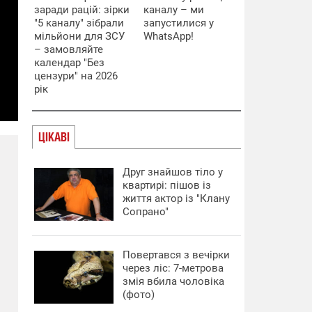
заради рацій: зірки
каналу – ми
"5 каналу" зібрали
запустилися у
мільйони для ЗСУ
WhatsApp!
– замовляйте
календар "Без
цензури" на 2026
рік
ЦІКАВІ
Друг знайшов тіло у
квартирі: пішов із
життя актор із "Клану
Сопрано"
Повертався з вечірки
через ліс: 7-метрова
змія вбила чоловіка
(фото)