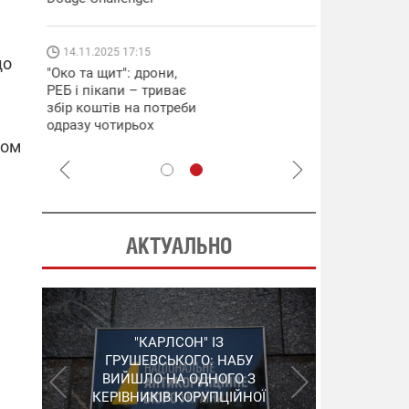
які знімають 
найгарячіших
напрямках фр
14.11.2025 17:15
04.12.2025 12:
що
"Око та щит": дрони,
"Відправте
РЕБ і пікапи – триває
Вернадського
збір коштів на потреби
фронт": стріл
одразу чотирьох
бригада Повіт
бригад ЗСУ
сил ЗСУ збира
ром
НРК Numo
АКТУАЛЬНО
"ШЛАГБАУМ" НА
"КАРЛСОН" ІЗ
СЕРГІЙ ПУШКАР,
ДЕРЖКОНТРАКТАХ: НАБУ
ГРУШЕВСЬКОГО: НАБУ
ЗГАДАНИЙ У "ПЛІВКАХ
ВИЙШЛО НА ОДНОГО З
РОЗКРИЛО ЗЛОЧИННУ
МІНДІЧА", ЗАЛИШИВ
КЕРІВНИКІВ КОРУПЦІЙНОЇ
ОРГАНІЗАЦІЮ В
УКРАЇНУ