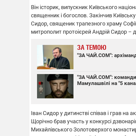
Він історик, випускник Київського націо
священник і богослов. Закінчив Київськ
Сидор, священик трапезного храму Софії
ВІДКЛЮЧЕ
митрополит протоієрей Андрій Сидор – де
Частина спо
ЗА ТЕМОЮ
областях за
російських о
"ЗА ЧАЙ.COM": архіманд
Готуйте пав
спеку у сер
графіки від
"ЗА ЧАЙ.COM": команди
Мамулашвілі на "5 кана
08.09.2025 1
Іван Сидор у дитинстві співав і грав на 
Підтримай
Щорічно брав участь у конкурсі дзвонарів
"Машинерію 
Михайлівського Золотоверхого монастир
виграй леге
Dodge Challe