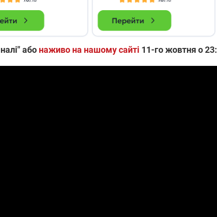
аналі" або
наживо на нашому сайті
11-го жовтня о 23: