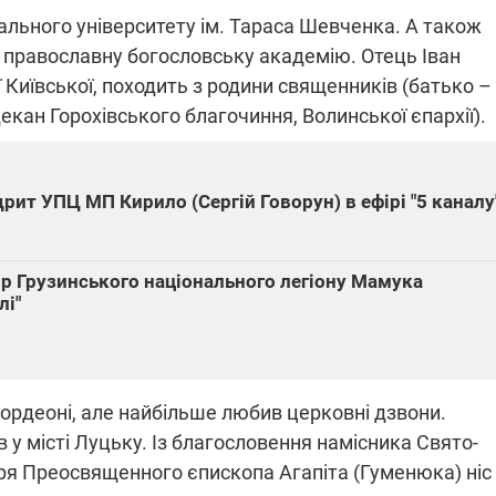
нального університету ім. Тараса Шевченка. А також
у православну богословську академію. Отець Іван
 Київської, походить з родини священників (батько –
ПЛІВКИ МІНДІЧА: СПРАВА
ННЯ СВІТЛА В УКРАЇНІ
ОБОРУДОК ДРУГА ЗЕЛЕНСЬКО
кан Горохівського благочиння, Волинської єпархії).
живачів у чотирьох
Нова підозра у справі Міндіча: 
лишається без світла після
взялося за колишнього виконав
бстрілів
рит УПЦ МП Кирило (Сергій Говорун) в ефірі "5 каналу
директора Енергоатому
ербанки: через аномальну
З колишнього віцепрем'єра Олек
пні, можуть повернутися
Чернишова зняли електронний
ключень – подробиці
браслет стеження
р Грузинського національного легіону Мамука
лі"
2:09
11.08.2025 15:16
акордеоні, але найбільше любив церковні дзвони.
Працюють на
 у місті Луцьку. Із благословення намісника Свято-
війни" та
передовій:
я Преосвященного єпископа Агапіта (Гуменюка) ніс
ндарний
підтримайте
nger
військкорів "5 каналу",