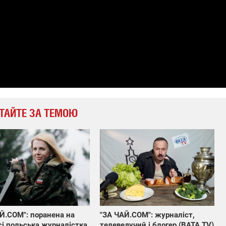
ТАЙТЕ ЗА ТЕМОЮ
Й.COM": поранена на
"ЗА ЧАЙ.COM": журналіст,
і польська журналістка
телеведучий і блогер (ВАТА TV)