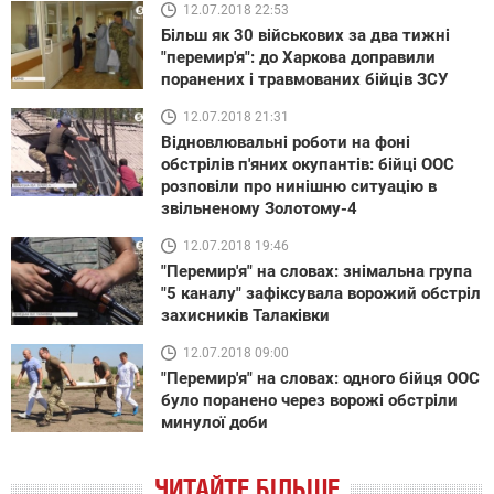
12.07.2018 22:53
Більш як 30 військових за два тижні
"перемир'я": до Харкова доправили
поранених і травмованих бійців ЗСУ
12.07.2018 21:31
Відновлювальні роботи на фоні
обстрілів п'яних окупантів: бійці ООС
розповіли про нинішню ситуацію в
звільненому Золотому-4
12.07.2018 19:46
"Перемир'я" на словах: знімальна група
"5 каналу" зафіксувала ворожий обстріл
захисників Талаківки
12.07.2018 09:00
"Перемир'я" на словах: одного бійця ООС
було поранено через ворожі обстріли
минулої доби
ЧИТАЙТЕ БІЛЬШЕ