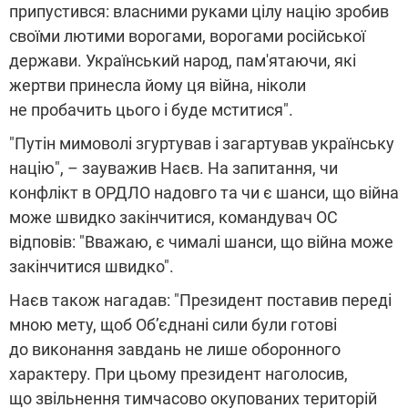
припустився: власними руками цілу націю зробив
своїми лютими ворогами, ворогами російської
держави. Український народ, пам'ятаючи, які
жертви принесла йому ця війна, ніколи
не пробачить цього і буде мститися".
"Путін мимоволі згуртував і загартував українську
націю", – зауважив Наєв. На запитання, чи
конфлікт в ОРДЛО надовго та чи є шанси, що війна
може швидко закінчитися, командувач ОС
відповів: "Вважаю, є чималі шанси, що війна може
закінчитися швидко".
Наєв також нагадав: "Президент поставив переді
мною мету, щоб Об’єднані сили були готові
до виконання завдань не лише оборонного
характеру. При цьому президент наголосив,
що звільнення тимчасово окупованих територій