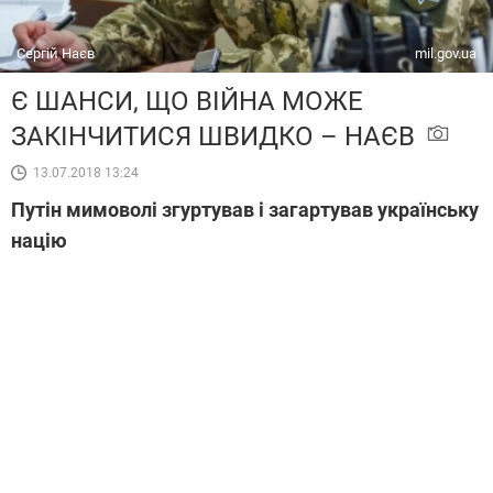
Сергій Наєв
mil.gov.ua
Є ШАНСИ, ЩО ВІЙНА МОЖЕ
ЗАКІНЧИТИСЯ ШВИДКО – НАЄВ
13.07.2018 13:24
Путін мимоволі згуртував і загартував українську
націю