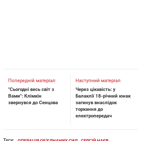
Попередній матеріал
Наступний матеріал
"Сьогодні весь світ з
Через цікавість: у
Вами": Клімкін
Балаклії 18-річний юнак
звернувся до Сенцова
загинув внаслідок
торкання до
електропередач
Теги:
ОПЕРАЦІЯ ОБ'ЄДНАНИХ СИЛ
СЕРГІЙ НАЄВ