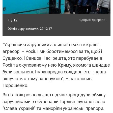
1
12
відкриті джерела
/
Обмін заручниками, 27.12.17
"Українські заручники залишаються і в країні-
агресорі – Росії. І ми боротимемося за те, щоб і
Сущенко, і Сенцов, і всі решта, хто перебуває в
Росії та окупованому нею Криму, якомога швидше
були звільнені. І міжнародна солідарність, і наша
рішучість є тому запорукою", – наголосив
Порошенко.
Він також розповів, що під час процедури обміну
заручниками в окупованій Горлівці лунало гасло
"Слава Україні!" та майоріли українські прапори.