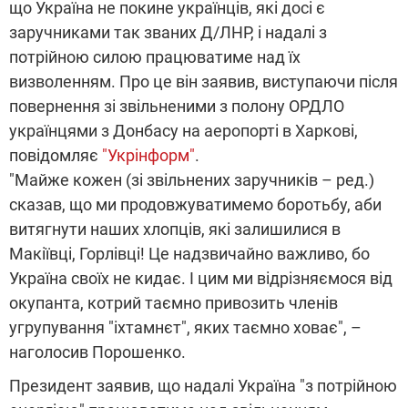
що Україна не покине українців, які досі є
заручниками так званих Д/ЛНР, і надалі з
потрійною силою працюватиме над їх
визволенням. Про це він заявив, виступаючи після
повернення зі звільненими з полону ОРДЛО
українцями з Донбасу на аеропорті в Харкові,
повідомляє
"Укрінформ"
.
"Майже кожен (зі звільнених заручників – ред.)
сказав, що ми продовжуватимемо боротьбу, аби
витягнути наших хлопців, які залишилися в
Макіївці, Горлівці! Це надзвичайно важливо, бо
Україна своїх не кидає. І цим ми відрізняємося від
окупанта, котрий таємно привозить членів
угрупування "іхтамнєт", яких таємно ховає", –
наголосив Порошенко.
Президент заявив, що надалі Україна "з потрійною