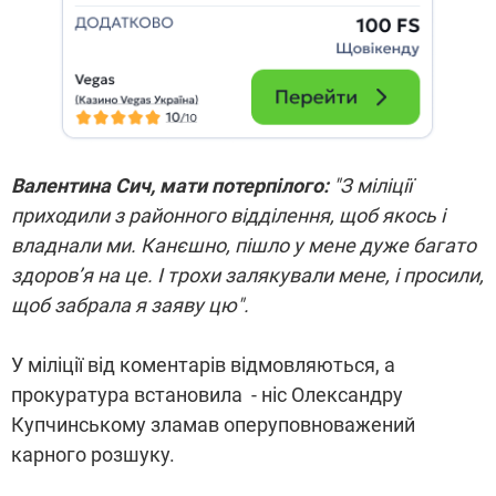
Валентина Сич, мати потерпілого:
"З міліції
приходили з районного відділення, щоб якось і
владнали ми. Канєшно, пішло у мене дуже багато
здоров’я на це. І трохи залякували мене, і просили,
щоб забрала я заяву цю".
У міліції від коментарів відмовляються, а
прокуратура встановила - ніс Олександру
Купчинському зламав оперуповноважений
карного розшуку.