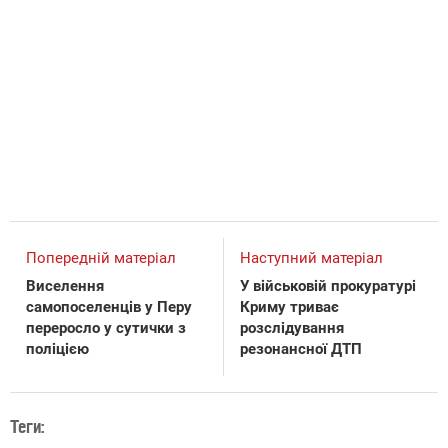
Попередній матеріал
Наступний матеріал
Виселення
У військовій прокуратурі
самопоселенців у Перу
Криму триває
переросло у сутички з
розслідування
поліцією
резонансної ДТП
Теги: