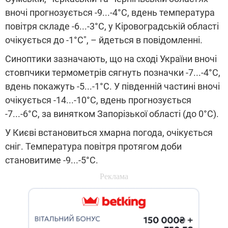
вночі прогнозується -9...-4°С, вдень температура
повітря складе -6...-3°С, у Кіровоградській області
очікується до -1°С", – йдеться в повідомленні.
Синоптики зазначають, що на сході України вночі
стовпчики термометрів сягнуть позначки -7...-4°С,
вдень покажуть -5...-1°С. У південній частині вночі
очікується -14...-10°С, вдень прогнозується
-7...-6°С, за винятком Запорізької області (до 0°С).
У Києві встановиться хмарна погода, очікується
сніг. Температура повітря протягом доби
становитиме -9...-5°С.